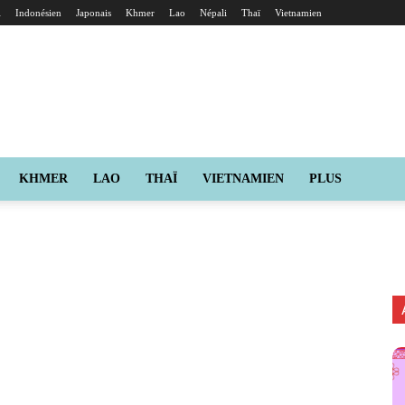
i
Indonésien
Japonais
Khmer
Lao
Népali
Thaï
Vietnamien
KHMER
LAO
THAÏ
VIETNAMIEN
PLUS