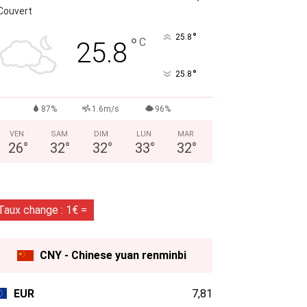
Couvert
°
25.8
°
C
25.8
°
25.8
87%
1.6m/s
96%
VEN
SAM
DIM
LUN
MAR
26
°
32
°
32
°
33
°
32
°
Taux change : 1€ =
CNY - Chinese yuan renminbi
EUR
7,81