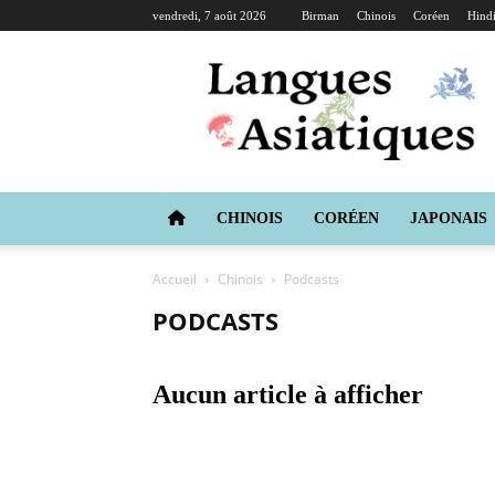
vendredi, 7 août 2026
Birman
Chinois
Coréen
Hind
Langues
Asiatiques
CHINOIS
CORÉEN
JAPONAIS
Accueil
Chinois
Podcasts
PODCASTS
Aucun article à afficher