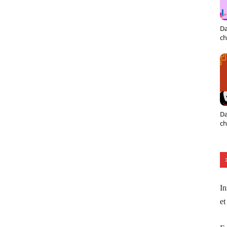
Da
ch
Da
ch
In
et