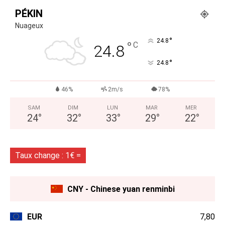
PÉKIN
Nuageux
°
24.8
°
C
24.8
°
24.8
46%
2m/s
78%
SAM
DIM
LUN
MAR
MER
24
°
32
°
33
°
29
°
22
°
Taux change : 1€ =
CNY - Chinese yuan renminbi
EUR
7,80