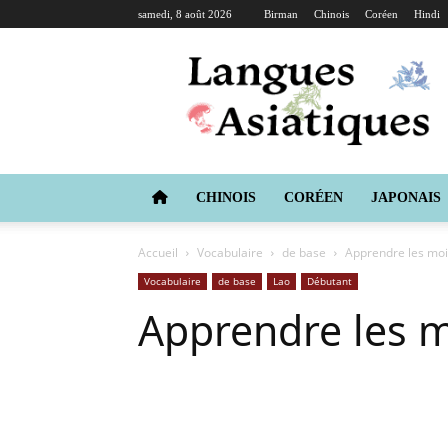
samedi, 8 août 2026
Birman
Chinois
Coréen
Hindi
Langues
Asiatiques
CHINOIS
CORÉEN
JAPONAIS
Accueil
Vocabulaire
de base
Apprendre les moi
Vocabulaire
de base
Lao
Débutant
Apprendre les m
Copy URL
Facebook