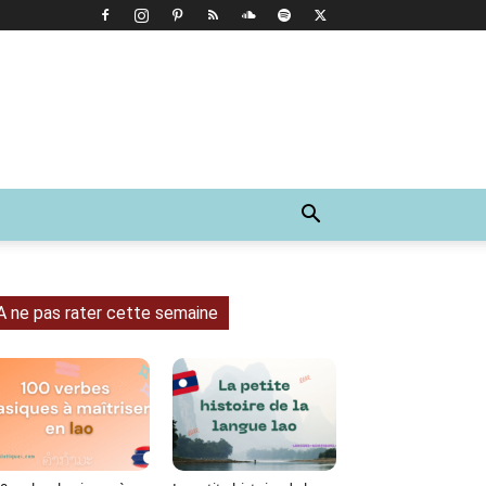
A ne pas rater cette semaine
Tumblr
WhatsApp
Viber
LINE