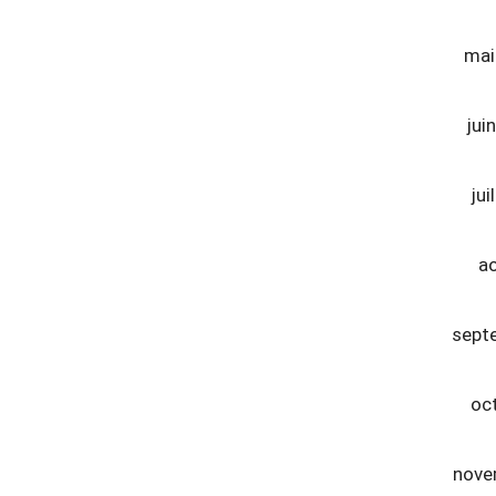
mai
jui
jui
a
sept
oc
nove