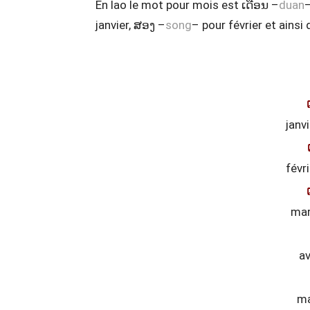
En lao le mot pour mois est ເດືອນ –
duan
–
janvier, ສອງ –
song
– pour février et ainsi
janv
févr
ma
av
ma