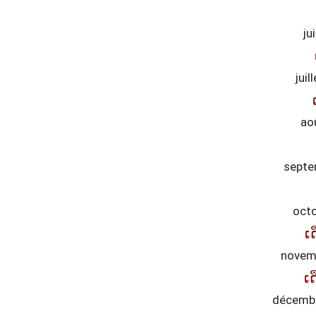
ju
juil
ao
septe
oct
ເ
novem
ເ
décemb