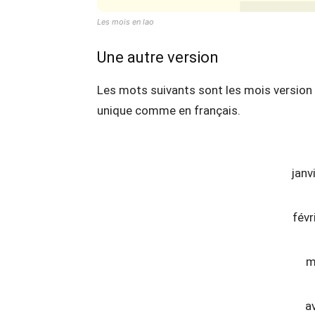
Les mois en lao
Une autre version
Les mots suivants sont les mois version lit
unique comme en français.
janv
févr
m
av