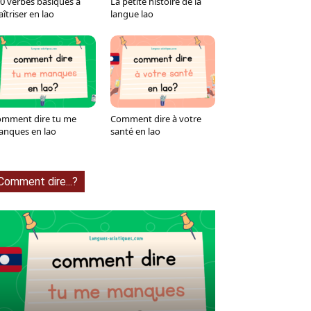
0 verbes basiques à
La petite histoire de la
îtriser en lao
langue lao
mment dire tu me
Comment dire à votre
nques en lao
santé en lao
Comment dire...?