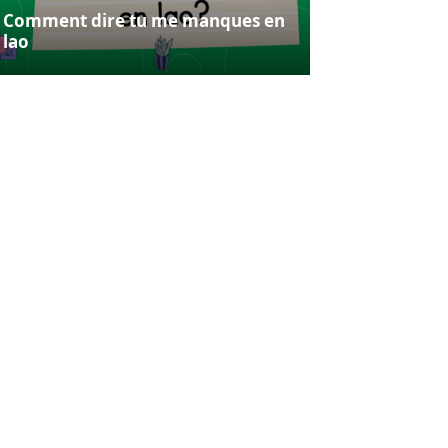
Comment dire tu me manques en
lao