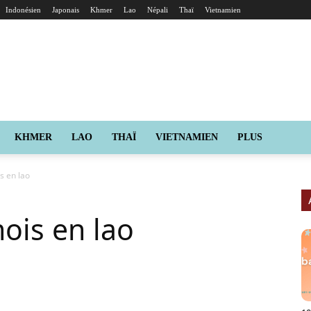
Indonésien
Japonais
Khmer
Lao
Népali
Thaï
Vietnamien
KHMER
LAO
THAÏ
VIETNAMIEN
PLUS
s en lao
ois en lao
X
Pinterest
ReddIt
Naver