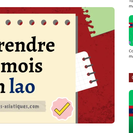
10
ma
Co
ma