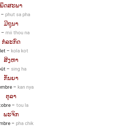
ພຶດສະພາ
 –
phut sa pha
ມີຖຸນາ
n –
mii thou na
ກໍລະກົດ
llet –
kola kot
ສິງຫາ
oût –
sing ha
ກັນຍາ
embre –
kan nya
ຕຸລາ
tobre –
tou la
ພະຈິກ
mbre –
pha chik