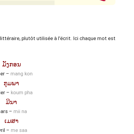
téraire, plutôt utilisée à l’écrit. Ici chaque mot est
ມັງກອນ
ier –
mang kon
ກຸມພາ
ier –
koum pha
ມີນາ
ars –
mii na
ເມສາ
ril –
me saa