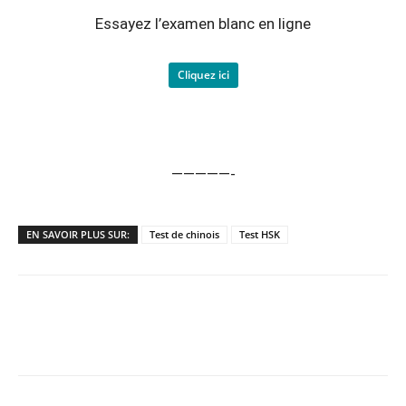
Essayez l’examen blanc en ligne
Cliquez ici
—————-
EN SAVOIR PLUS SUR:
Test de chinois
Test HSK
Copy URL
Facebook
X
Pi