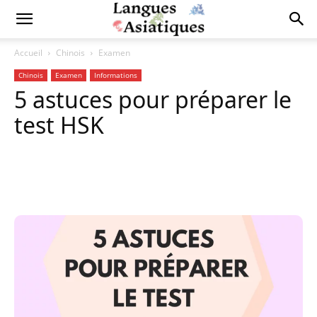
Accueil
Chinois
Examen
Chinois
Examen
Informations
5 astuces pour préparer le
test HSK
Copy URL
Facebook
X
Pi