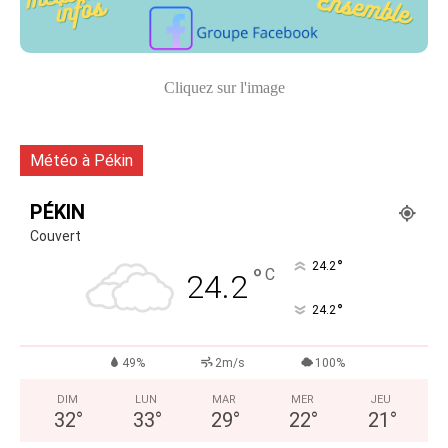
Cliquez sur l'image
Météo à Pékin
PÉKIN
Couvert
°
24.2
°
C
24.2
°
24.2
49%
2m/s
100%
DIM
LUN
MAR
MER
JEU
32
°
33
°
29
°
22
°
21
°