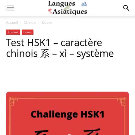
Accueil
Chinois
Cours
Chinois
Cours
Test HSK1 – caractère
chinois 系 – xì – système
Copy URL
Facebook
X
Pi