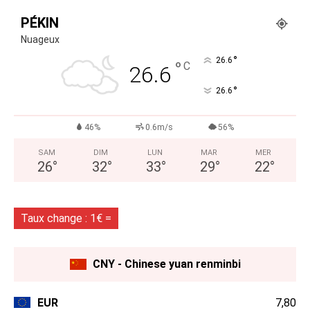
PÉKIN
Nuageux
°
26.6
°
C
26.6
°
26.6
46%
0.6m/s
56%
SAM
DIM
LUN
MAR
MER
26
°
32
°
33
°
29
°
22
°
Taux change : 1€ =
CNY - Chinese yuan renminbi
EUR
7,80