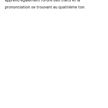
apprend également l’ordre des traits et la
prononciation se trouvant au quatrième ton.