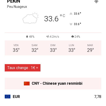
PÉKIN
Peu Nuageux
°
33.6
°
C
33.6
°
33.6
48%
4.2m/s
24%
VEN
SAM
DIM
LUN
MAR
35
°
32
°
33
°
33
°
29
°
Taux change : 1€ =
CNY - Chinese yuan renminbi
EUR
7,78