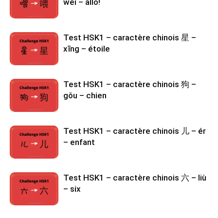
wèi – allô!
Test HSK1 – caractère chinois 星 –
xīng – étoile
Test HSK1 – caractère chinois 狗 –
gǒu – chien
Test HSK1 – caractère chinois 儿 – ér
– enfant
Test HSK1 – caractère chinois 六 – liù
– six