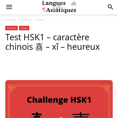
Accueil
Chinois
Cours
Chinois
Cours
Test HSK1 – caractère
chinois 喜 – xǐ – heureux
Copy URL
Facebook
X
Pi