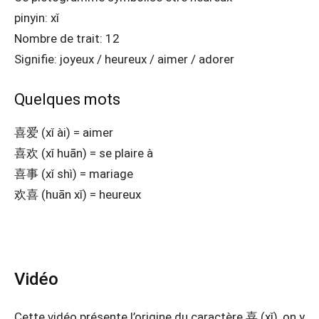
pinyin: xǐ
Nombre de trait: 12
Signifie: joyeux / heureux / aimer / adorer
Quelques mots
喜爱 (xǐ ài) = aimer
喜欢 (xǐ huān) = se plaire à
喜事 (xǐ shì) = mariage
欢喜 (huān xǐ) = heureux
Vidéo
Cette vidéo présente l’origine du caractère 喜 (xǐ), on y