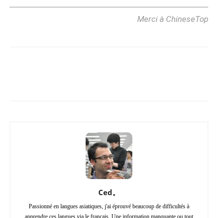
Merci à ChineseTop
Copy URL
Facebook
X
Pi
Ced。
Passionné en langues asiatiques, j'ai éprouvé beaucoup de difficultés à
apprendre ces langues via le français. Une information manquante ou tout