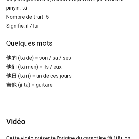
pinyin: tā
Nombre de trait: 5
Signifie: il / lui
Quelques mots
他的 (tā de) = son / sa / ses
他们 (tā men) = ils / eux
他日 (tā rì) = un de ces jours
吉他 (jí tā) = guitare
Vidéo
Cette vidéo présente l’origine du caractère 他 (tā), on