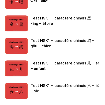
wèi – allô!
Test HSK1 – caractère chinois 星 –
xīng – étoile
Test HSK1 – caractère chinois 狗 –
gǒu – chien
Test HSK1 – caractère chinois 儿 – ér
– enfant
Test HSK1 – caractère chinois 六 – liù
– six