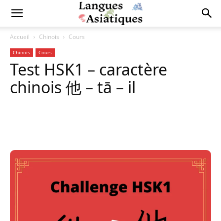
Accueil
Chinois
Cours
Chinois
Cours
Test HSK1 – caractère
chinois 他 – tā – il
Copy URL
Facebook
X
Pi