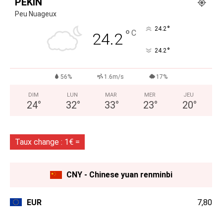
PÉKIN
Peu Nuageux
°
24.2
°
C
24.2
°
24.2
56%
1.6m/s
17%
DIM
LUN
MAR
MER
JEU
24
°
32
°
33
°
23
°
20
°
Taux change : 1€ =
CNY - Chinese yuan renminbi
EUR
7,80