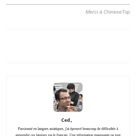
Merci à ChineseTop
Copy URL
Facebook
X
Pi
Ced。
Passionné en langues asiatiques, j'ai éprouvé beaucoup de difficultés à
apprendre ces langues via le français. Une information manquante ou tout