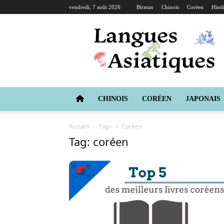
vendredi, 7 août 2026
Birman
Chinois
Coréen
Hind
Langues
Asiatiques
CHINOIS
CORÉEN
JAPONAIS
Accueil
Tags
Coréen
Tag: coréen