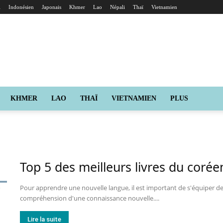
i
Indonésien
Japonais
Khmer
Lao
Népali
Thaï
Vietnamien
KHMER
LAO
THAÏ
VIETNAMIEN
PLUS
Top 5 des meilleurs livres du corée
Pour apprendre une nouvelle langue, il est important de s'équiper de 
compréhension d'une connaissance nouvelle....
Lire la suite