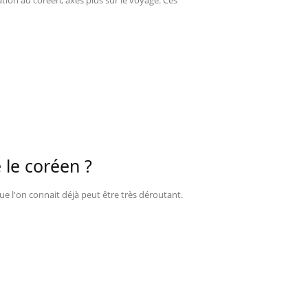
tion au coréen, axés plus sur le voyage. Ces
le coréen ?
e l'on connait déjà peut être très déroutant.