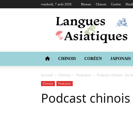
vendredi, 7 août 2026
Birman
Chinois
Coréen
Hind
Langues
Asiatiques
CHINOIS
CORÉEN
JAPONAIS
Accueil
Chinois
Podcasts
Podcast chinois : les
Chinois
Podcasts
Podcast chinois
Copy URL
Facebook