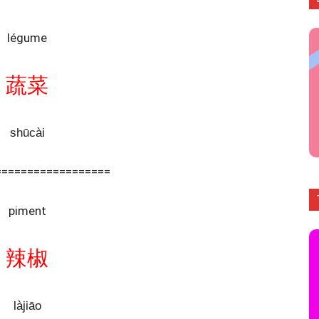
légume
蔬菜
shūcài
==================
piment
辣椒
làjiāo