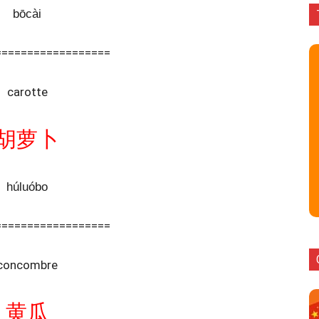
bōcài
==================
carotte
胡萝卜
húluóbo
==================
concombre
黄瓜