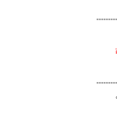
========
========