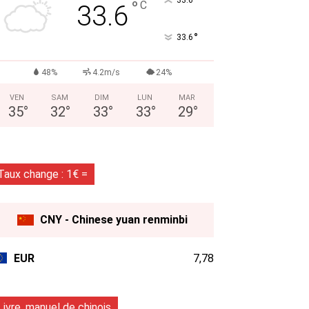
°
°
C
33.6
°
33.6
48%
4.2m/s
24%
VEN
SAM
DIM
LUN
MAR
35
°
32
°
33
°
33
°
29
°
Taux change : 1€ =
CNY - Chinese yuan renminbi
EUR
7,78
Livre, manuel de chinois