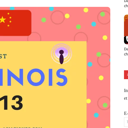
Da
ch
Da
ch
In
et
E-