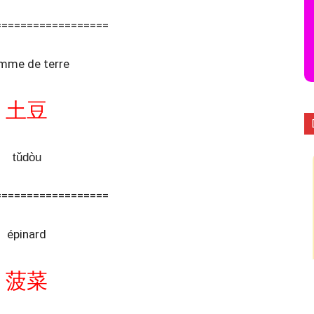
==================
mme de terre
土豆
tǔdòu
==================
épinard
菠菜