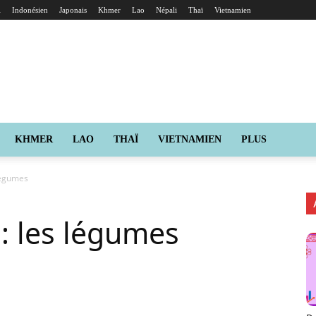
i
Indonésien
Japonais
Khmer
Lao
Népali
Thaï
Vietnamien
KHMER
LAO
THAÏ
VIETNAMIEN
PLUS
 légumes
 : les légumes
X
Pinterest
ReddIt
Naver