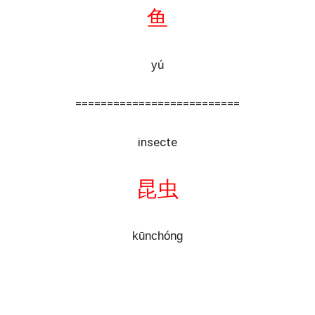
鱼
yú
==========================
insecte
昆虫
kūnchóng