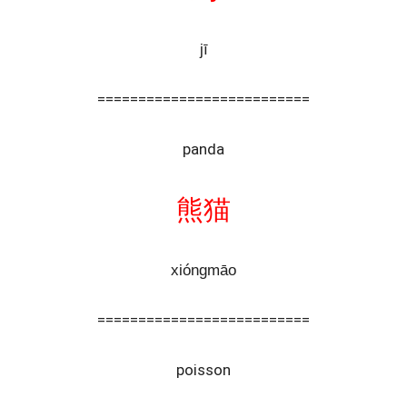
jī
==========================
panda
熊猫
xióngmāo
==========================
poisson