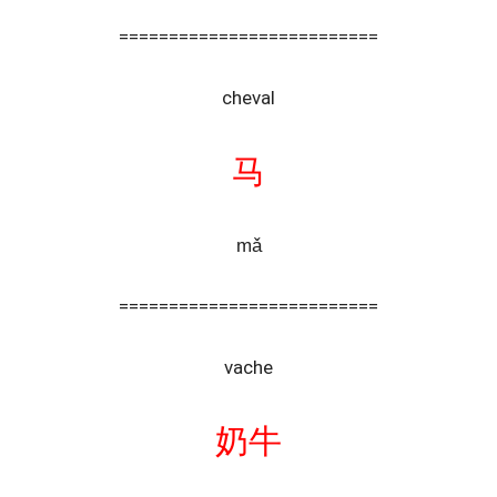
==========================
cheval
马
mǎ
==========================
vache
奶牛