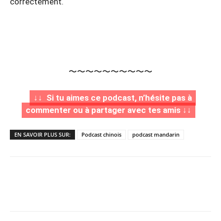
correctement.
〜〜〜〜〜〜〜〜〜〜
↓↓ Si tu aimes ce podcast, n’hésite pas à
commenter ou à partager avec tes amis ↓↓
EN SAVOIR PLUS SUR:
Podcast chinois
podcast mandarin
Copy URL
Facebook
X
Pi