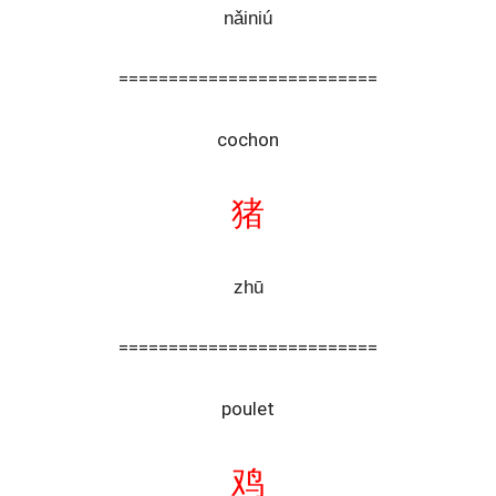
nǎiniú
==========================
cochon
猪
zhū
==========================
poulet
鸡