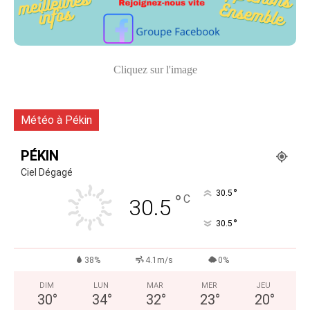
Cliquez sur l'image
Météo à Pékin
PÉKIN
Ciel Dégagé
°
30.5
°
C
30.5
°
30.5
38%
4.1m/s
0%
DIM
LUN
MAR
MER
JEU
30
°
34
°
32
°
23
°
20
°