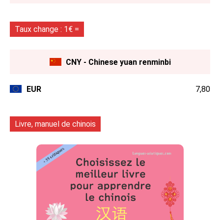
Taux change : 1€ =
CNY - Chinese yuan renminbi
EUR
7,80
Livre, manuel de chinois