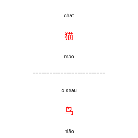
chat
猫
māo
==========================
oiseau
鸟
niǎo