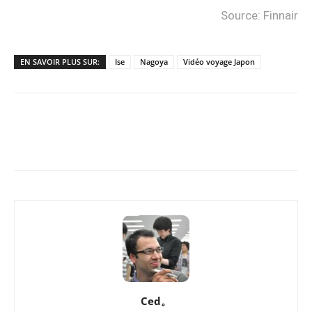
Source: Finnair
EN SAVOIR PLUS SUR:
Ise
Nagoya
Vidéo voyage Japon
Copy URL
Facebook
X
Pi
Ced。