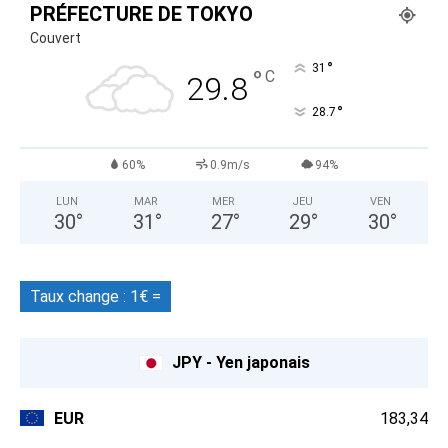
PRÉFECTURE DE TOKYO
Couvert
°
31
°
C
29.8
°
28.7
60%
0.9m/s
94%
LUN
MAR
MER
JEU
VEN
30
°
31
°
27
°
29
°
30
°
Taux change : 1€ =
JPY - Yen japonais
EUR
183,34