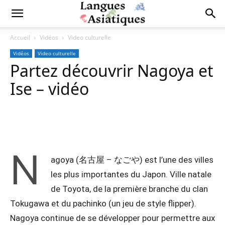
Accueil
Vidéos
Video culturelle
Vidéos
Video culturelle
Partez découvrir Nagoya et
Ise – vidéo
Copy URL
Facebook
X
Pi
N
agoya (名古屋 – なごや) est l’une des villes
les plus importantes du Japon. Ville natale
de Toyota, de la première branche du clan
Tokugawa et du pachinko (un jeu de style flipper).
Nagoya continue de se développer pour permettre aux