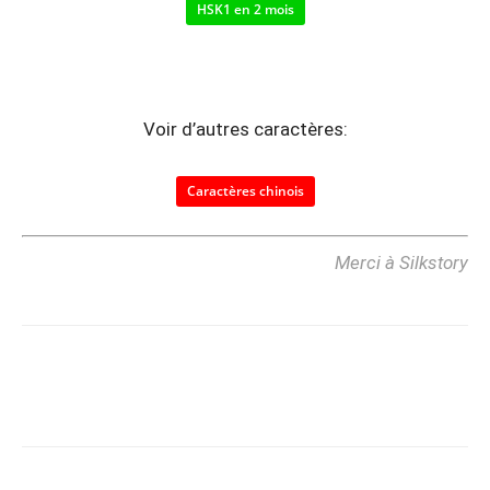
HSK1 en 2 mois
Voir d’autres caractères:
Caractères chinois
Merci à Silkstory
Copy URL
Facebook
X
Pi