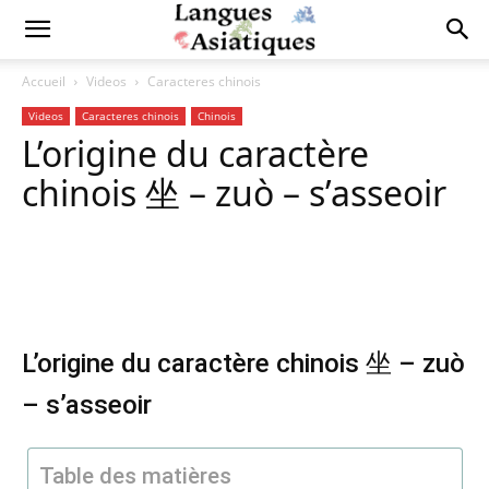
Accueil
Videos
Caracteres chinois
Videos
Caracteres chinois
Chinois
L’origine du caractère
chinois 坐 – zuò – s’asseoir
Copy URL
Facebook
X
Pi
L’origine du caractère chinois 坐 – zuò
– s’asseoir
Table des matières