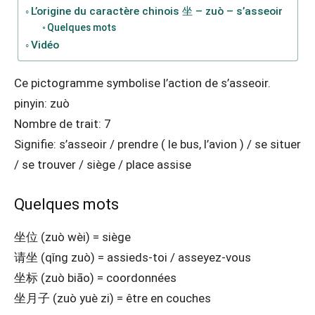
L’origine du caractère chinois 坐 – zuò – s’asseoir
Quelques mots
Vidéo
Ce pictogramme symbolise l’action de s’asseoir.
pinyin: zuò
Nombre de trait: 7
Signifie: s’asseoir / prendre ( le bus, l’avion ) / se situer
/ se trouver / siège / place assise
Quelques mots
坐位 (zuò wèi) = siège
请坐 (qǐng zuò) = assieds-toi / asseyez-vous
坐标 (zuò biāo) = coordonnées
坐月子 (zuò yuè zi) = être en couches