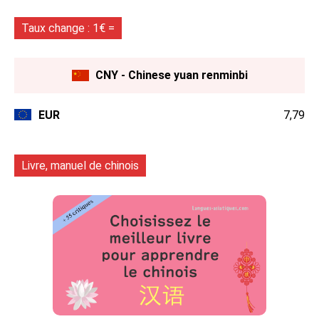
Taux change : 1€ =
CNY - Chinese yuan renminbi
EUR
7,79
Livre, manuel de chinois