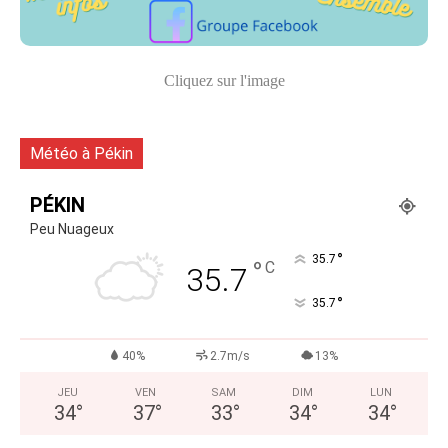
Cliquez sur l'image
Météo à Pékin
PÉKIN
Peu Nuageux
°
35.7
°
C
35.7
°
35.7
40%
2.7m/s
13%
JEU
VEN
SAM
DIM
LUN
34
°
37
°
33
°
34
°
34
°