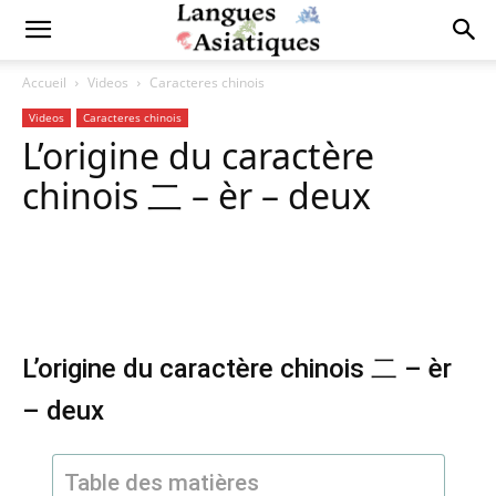
Accueil
Videos
Caracteres chinois
Videos
Caracteres chinois
L’origine du caractère
chinois 二 – èr – deux
Copy URL
Facebook
X
Pi
L’origine du caractère chinois 二 – èr
– deux
Table des matières