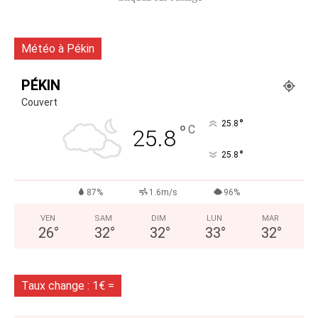
Météo à Pékin
PÉKIN
Couvert
°
25.8
°
C
25.8
°
25.8
87%
1.6m/s
96%
VEN
SAM
DIM
LUN
MAR
26
°
32
°
32
°
33
°
32
°
Taux change : 1€ =