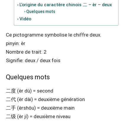
L’origine du caractère chinois 二 – èr – deux
Quelques mots
Vidéo
Ce pictogramme symbolise le chiffre deux.
pinyin: èr
Nombre de trait: 2
Signifie: deux / deux fois
Quelques mots
二度 (èr dù) = second
二代 (èr dài) = deuxième génération
二手 (èrshǒu) = deuxième main
二级 (èr jí) = deuxième niveau