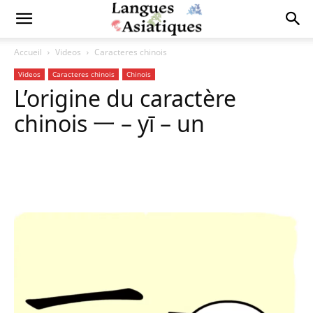
Accueil
Videos
Caracteres chinois
Videos
Caracteres chinois
Chinois
L’origine du caractère
chinois 一 – yī – un
Copy URL
Facebook
X
Pi