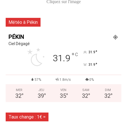
Cliquez sur l'image
Météo à Pékin
PÉKIN
Ciel Dégagé
°
31.9
°
C
31.9
°
31.9
57%
1.8m/s
0%
MER
JEU
VEN
SAM
DIM
32
°
39
°
35
°
32
°
32
°
Taux change : 1€ =