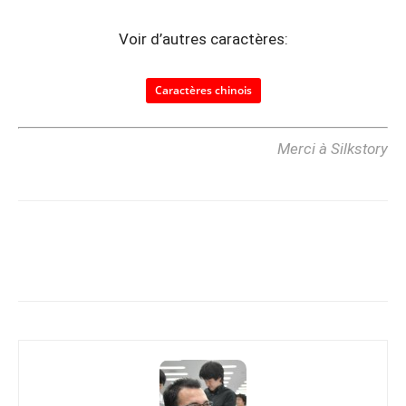
Voir d’autres caractères:
Caractères chinois
Merci à Silkstory
Copy URL
Facebook
X
Pi