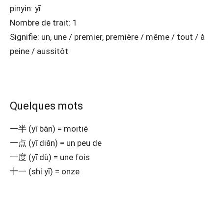
pinyin: yī
Nombre de trait: 1
Signifie: un, une / premier, première / même / tout / à
peine / aussitôt
Quelques mots
一半 (yī bàn) = moitié
一点 (yī diǎn) = un peu de
一度 (yī dù) = une fois
十一 (shí yī) = onze