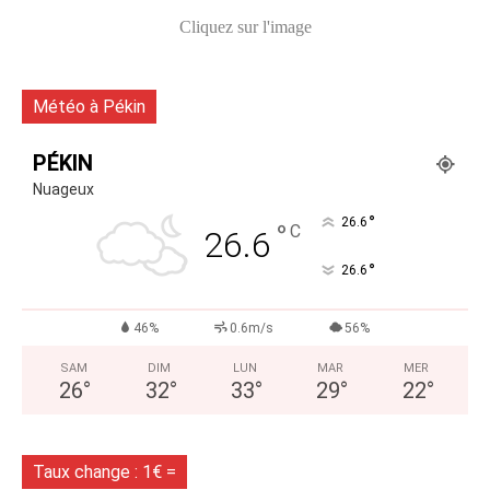
Cliquez sur l'image
Météo à Pékin
PÉKIN
Nuageux
°
26.6
°
C
26.6
°
26.6
46%
0.6m/s
56%
SAM
DIM
LUN
MAR
MER
26
°
32
°
33
°
29
°
22
°
Taux change : 1€ =