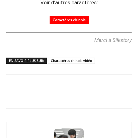
Voir d’autres caractères:
Caractères chinois
Merci à Silkstory
EN SAVOIR PLUS SUR:
Charactères chinois vidéo
Copy URL
Facebook
X
Pi