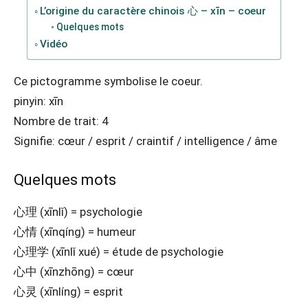
L’origine du caractère chinois 心 – xīn – coeur
Quelques mots
Vidéo
Ce pictogramme symbolise le coeur.
pinyin: xīn
Nombre de trait: 4
Signifie: cœur / esprit / craintif / intelligence / âme
Quelques mots
心理 (xīnlǐ) = psychologie
心情 (xīnqíng) = humeur
心理学 (xīnlǐ xué) = étude de psychologie
心中 (xīnzhōng) = cœur
心灵 (xīnlíng) = esprit