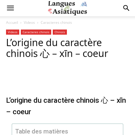
Accueil
Videos
Caracteres chinois
Videos
Caracteres chinois
Chinois
L’origine du caractère
chinois 心 – xīn – coeur
Copy URL
Facebook
X
Pi
L’origine du caractère chinois 心 – xīn
– coeur
Table des matières