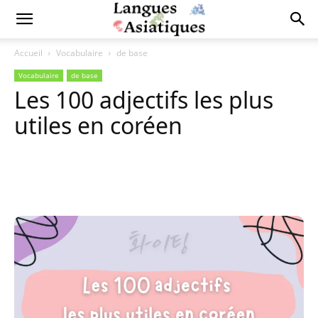
Accueil
Vocabulaire
de base
Vocabulaire
de base
Les 100 adjectifs les plus
utiles en coréen
Copy URL
Facebook
X
Pi