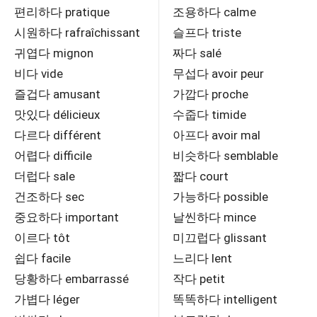
편리하다 pratique
조용하다 calme
시원하다 rafraîchissant
슬프다 triste
귀엽다 mignon
짜다 salé
비다 vide
무섭다 avoir peur
즐겁다 amusant
가깝다 proche
맛있다 délicieux
수줍다 timide
다르다 différent
아프다 avoir mal
어렵다 difficile
비슷하다 semblable
더럽다 sale
짧다 court
건조하다 sec
가능하다 possible
중요하다 important
날씬하다 mince
이르다 tôt
미끄럽다 glissant
쉽다 facile
느리다 lent
당황하다 embarrassé
작다 petit
가볍다 léger
똑똑하다 intelligent