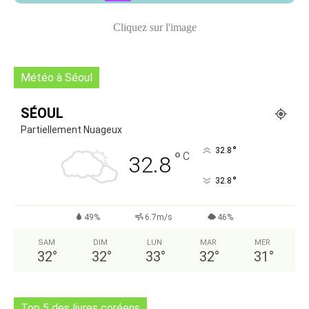
Cliquez sur l'image
Météo à Séoul
SÉOUL
Partiellement Nuageux
°
32.8
°
C
32.8
°
32.8
49%
6.7m/s
46%
SAM
DIM
LUN
MAR
MER
32
°
32
°
33
°
32
°
31
°
Top 5 des livres coréens