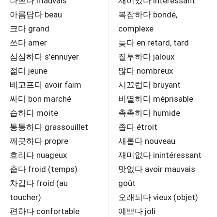
나쁘다 mauvais
재미있다 intéressant
아름답다 beau
복잡하다 bondé,
크다 grand
complexe
쓰다 amer
늦다 en retard, tard
심심하다 s’ennuyer
질투하다 jaloux
젊다 jeune
많다 nombreux
배고프다 avoir faim
시끄럽다 bruyant
싸다 bon marché
비열하다 méprisable
습하다 moite
촉촉하다 humide
통통하다 grassouillet
좁다 étroit
깨끗하다 propre
새롭다 nouveau
흐리다 nuageux
재미없다 inintéressant
춥다 froid (temps)
맛없다 avoir mauvais
차갑다 froid (au
goût
toucher)
오래되다 vieux (objet)
편하다 confortable
예쁘다 joli