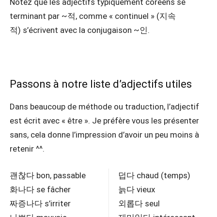
Notez que les adjectifs typiquement coréens se
terminant par ~적, comme « continuel » (지속
적) s’écrivent avec la conjugaison ~인.
Passons à notre liste d’adjectifs utiles
Dans beaucoup de méthode ou traduction, l’adjectif
est écrit avec « être ». Je préfère vous les présenter
sans, cela donne l’impression d’avoir un peu moins à
retenir ^^.
괜찮다 bon, passable
덥다 chaud (temps)
화나다 se fâcher
늙다 vieux
짜증나다 s’irriter
외롭다 seul