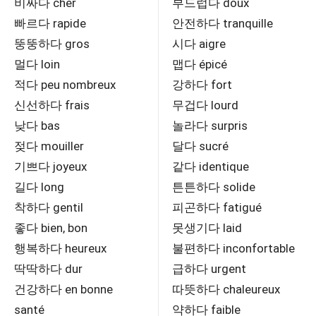
비싸다 cher
부드럽다 doux
빠르다 rapide
안전하다 tranquille
뚱뚱하다 gros
시다 aigre
멀다 loin
맵다 épicé
적다 peu nombreux
강하다 fort
신선하다 frais
무겁다 lourd
낮다 bas
놀라다 surpris
젖다 mouiller
달다 sucré
기쁘다 joyeux
같다 identique
길다 long
튼튼하다 solide
착하다 gentil
피곤하다 fatigué
좋다 bien, bon
못생기다 laid
행복하다 heureux
불편하다 inconfortable
딱딱하다 dur
급하다 urgent
건강하다 en bonne
따뜻하다 chaleureux
santé
약하다 faible