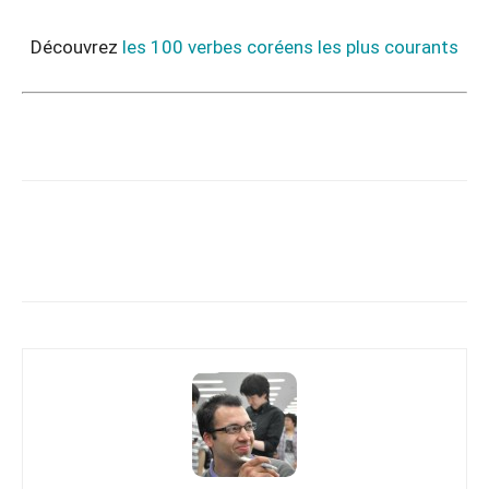
Découvrez
les 100 verbes coréens les plus courants
Copy URL
Facebook
X
Pi