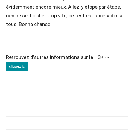
évidemment encore mieux. Allez-y étape par étape,
rien ne sert d’aller trop vite, ce test est accessible à
tous. Bonne chance !
Retrouvez d’autres informations sur le HSK ->
cliquez ici
Copy URL
Facebook
X
Pi