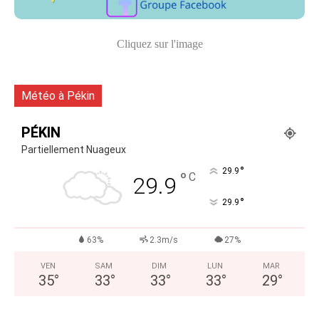
Cliquez sur l'image
Météo à Pékin
PÉKIN
Partiellement Nuageux
°
29.9
°
C
29.9
°
29.9
63%
2.3m/s
27%
VEN
SAM
DIM
LUN
MAR
35
°
33
°
33
°
33
°
29
°