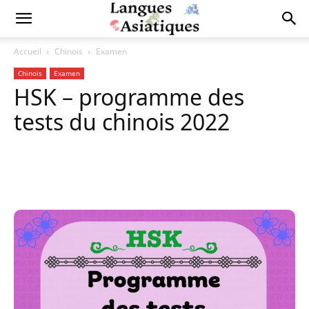
Accueil
Chinois
Examen
Chinois
Examen
HSK – programme des
tests du chinois 2022
Copy URL
Facebook
X
Pi