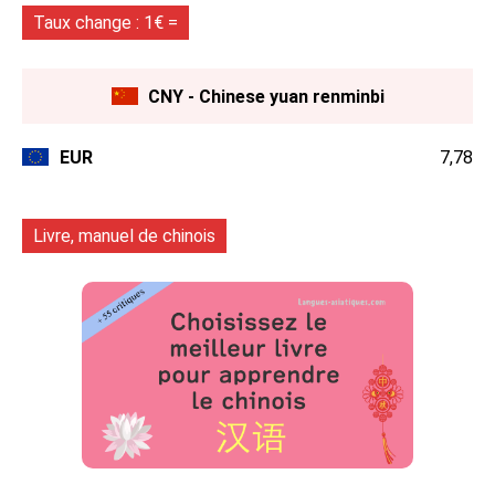
Taux change : 1€ =
CNY - Chinese yuan renminbi
EUR
7,78
Livre, manuel de chinois