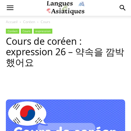
Accueil
Coréen
Cours
Coréen
Cours
expression
Cours de coréen :
expression 26 – 약속을 깜박
했어요
Copy URL
Facebook
X
Pi