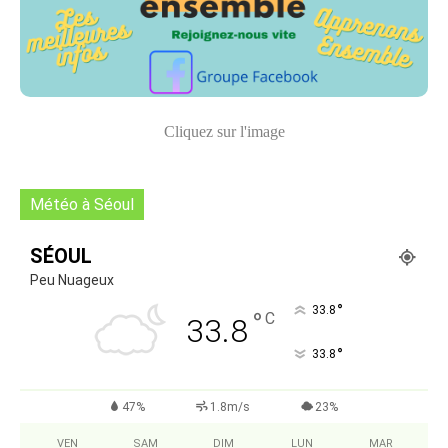
Cliquez sur l'image
Météo à Séoul
SÉOUL
Peu Nuageux
°
33.8
°
C
33.8
°
33.8
47%
1.8m/s
23%
VEN
SAM
DIM
LUN
MAR