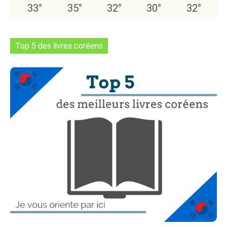
33
°
35
°
32
°
30
°
32
°
Top 5 des livres coréens