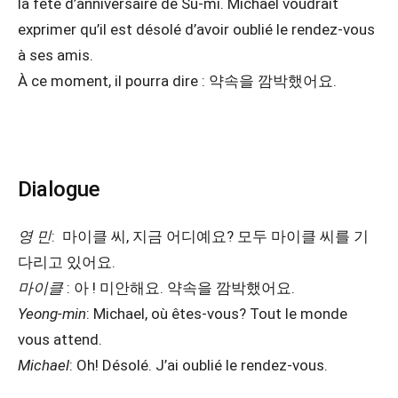
la fête d’anniversaire de Su-mi. Michael voudrait
exprimer qu’il est désolé d’avoir oublié le rendez-vous
à ses amis.
À ce moment, il pourra dire : 약속을 깜박했어요.
Dialogue
영 민
: 마이클 씨, 지금 어디예요? 모두 마이클 씨를 기
다리고 있어요.
마이클
: 아 ! 미안해요. 약속을 깜박했어요.
Yeong-min
: Michael, où êtes-vous? Tout le monde
vous attend.
Michael
: Oh! Désolé. J’ai oublié le rendez-vous.