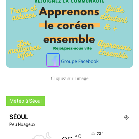
Cliquez sur l'image
Météo à Séoul
SÉOUL
Peu Nuageux
°
23
°
C