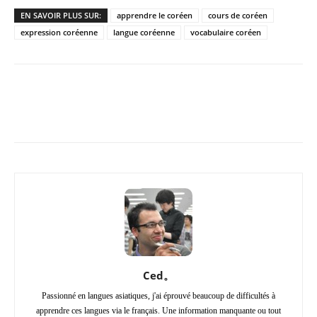
EN SAVOIR PLUS SUR:
apprendre le coréen
cours de coréen
expression coréenne
langue coréenne
vocabulaire coréen
Copy URL
Facebook
X
Pi
Ced。
Passionné en langues asiatiques, j'ai éprouvé beaucoup de difficultés à
apprendre ces langues via le français. Une information manquante ou tout