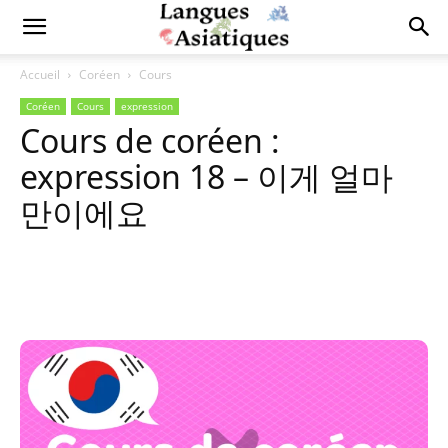
Accueil
Coréen
Cours
Coréen
Cours
expression
Cours de coréen :
expression 18 – 이게 얼마
만이에요
Copy URL
Facebook
X
Pi