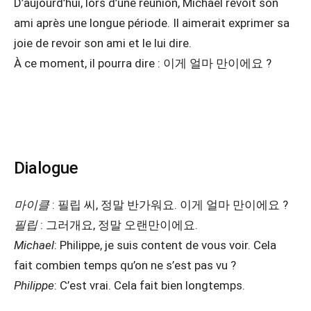
D’aujourd’hui, lors d’une réunion, Michael revoit son
ami après une longue période. Il aimerait exprimer sa
joie de revoir son ami et le lui dire.
À ce moment, il pourra dire : 이게 얼마 만이에요 ?
Dialogue
마이클
: 필립 씨, 정말 반가워요. 이게 얼마 만이에요 ?
필립
: 그러개요, 정말 오랜만이에요.
Michael
: Philippe, je suis content de vous voir. Cela
fait combien temps qu’on ne s’est pas vu ?
Philippe
: C’est vrai. Cela fait bien longtemps.