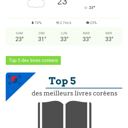
23
°
23
70%
2.7m/s
23%
SAM
DIM
LUN
MAR
MER
23
°
31
°
33
°
33
°
33
°
Top 5 des livres coréens