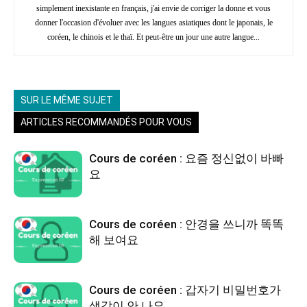
simplement inexistante en français, j'ai envie de corriger la donne et vous
donner l'occasion d'évoluer avec les langues asiatiques dont le japonais, le
coréen, le chinois et le thaï. Et peut-être un jour une autre langue...
SUR LE MÊME SUJET
ARTICLES RECOMMANDÉS POUR VOUS
Cours de coréen : 요즘 정신없이 바빠
요
Cours de coréen : 안경을 쓰니까 똑똑
해 보여요
Cours de coréen : 갑자기 비밀번호가
생각이 안 나요