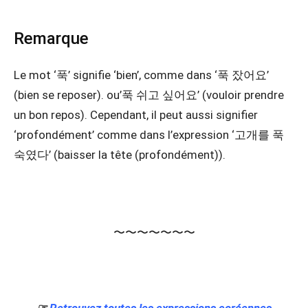
Remarque
Le mot ‘푹’ signifie ‘bien’, comme dans ‘푹 잤어요’
(bien se reposer). ou’푹 쉬고 싶어요’ (vouloir prendre
un bon repos). Cependant, il peut aussi signifier
‘profondément’ comme dans l’expression ‘고개를 푹
숙였다’ (baisser la tête (profondément)).
〜〜〜〜〜〜〜