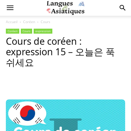
Accueil
Coréen
Cours
Coréen
Cours
expression
Cours de coréen :
expression 15 – 오늘은 푹
쉬세요
Copy URL
Facebook
X
Pi