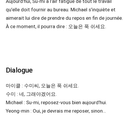
Aujourd’hui, Su-mi a l’air fatigué de tout le travail
qu’elle doit fournir au bureau. Michael s’inquiète et
aimerait lui dire de prendre du repos en fin de journée.
À ce moment, il pourra dire : 오늘은 푹 쉬세요.
Dialogue
마이클 : 수미씨, 오늘은 푹 쉬세요.
수미 : 네, 그래야겠어요.
Michael : Su-mi, reposez-vous bien aujourd’hui.
Yeong-min : Oui, je devrais me reposer, sinon…