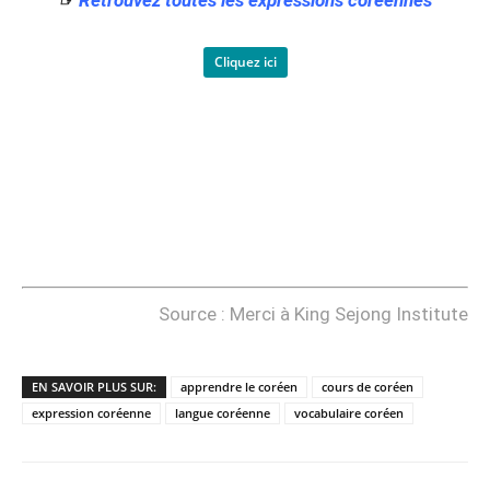
☞
Retrouvez toutes les expressions coréennes
Cliquez ici
Source : Merci à King Sejong Institute
EN SAVOIR PLUS SUR:
apprendre le coréen
cours de coréen
expression coréenne
langue coréenne
vocabulaire coréen