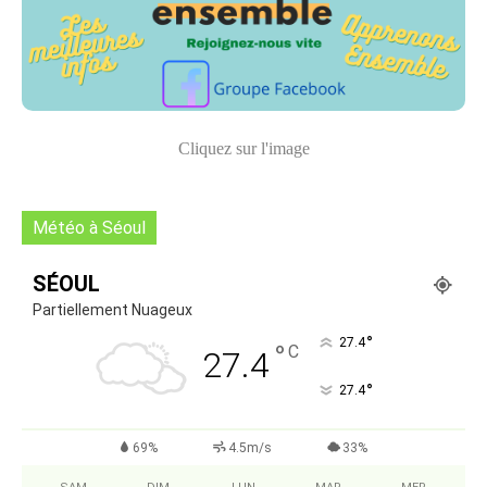
Cliquez sur l'image
Météo à Séoul
SÉOUL
Partiellement Nuageux
°
27.4
°
C
27.4
°
27.4
69%
4.5m/s
33%