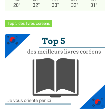
SAM
DIM
LUN
MAR
MER
28
°
32
°
33
°
32
°
31
°
Top 5 des livres coréens