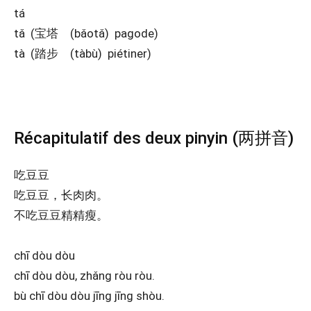
tá
tǎ (宝塔 (bǎotǎ) pagode)
tà (踏步 (tàbù) piétiner)
Récapitulatif des deux pinyin (两拼音)
吃豆豆
吃豆豆，长肉肉。
不吃豆豆精精瘦。
chī dòu dòu
chī dòu dòu, zhǎng ròu ròu.
bù chī dòu dòu jīng jīng shòu.