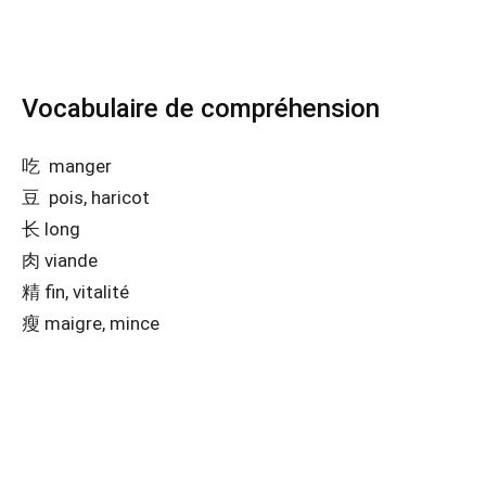
Vocabulaire de compréhension
吃 manger
豆 pois, haricot
长 long
肉 viande
精 fin, vitalité
瘦 maigre, mince