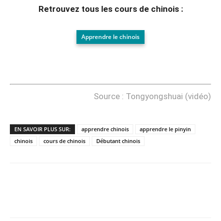
Retrouvez tous les cours de chinois :
Apprendre le chinois
Source : Tongyongshuai (vidéo)
EN SAVOIR PLUS SUR:
apprendre chinois
apprendre le pinyin
chinois
cours de chinois
Débutant chinois
Copy URL
Facebook
X
Pi