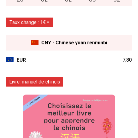
Taux change : 1€ =
CNY - Chinese yuan renminbi
EUR
7,80
Livre, manuel de chinois