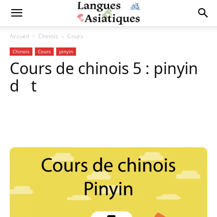
Accueil
Chinois
Cours
Chinois
Cours
pinyin
Cours de chinois 5 : pinyin
d t
Copy URL
Facebook
X
Pi