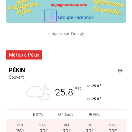
Cliquez sur l'image
Météo à Pékin
PÉKIN
Couvert
°
25.8
°
C
25.8
°
25.8
87%
1.6m/s
96%
VEN
SAM
DIM
LUN
MAR
26
°
32
°
32
°
33
°
32
°