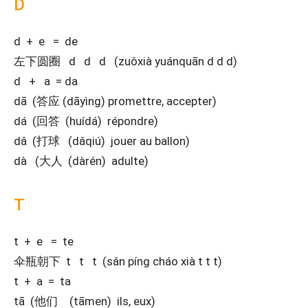
D
d + e = de
左下圆圈 d d d (zuǒxià yuánquān d d d)
d + a = da
dā (答应 (dāyìng) promettre, accepter)
dá (回答 (huídá) répondre)
dǎ (打球 (dǎqiú) jouer au ballon)
dà (大人 (dàrén) adulte)
T
t + e = te
伞瓶朝下 t t t (sǎn píng cháo xià t t t)
t + a = ta
tā (他们 (tāmen) ils, eux)