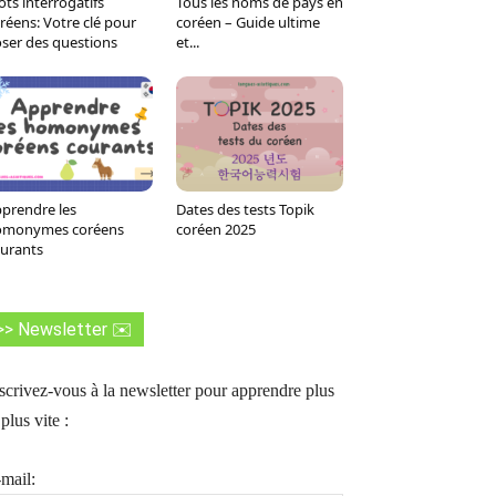
ts interrogatifs
Tous les noms de pays en
Tumblr
WhatsApp
Viber
LINE
réens: Votre clé pour
coréen – Guide ultime
ser des questions
et...
prendre les
Dates des tests Topik
omonymes coréens
coréen 2025
urants
>> Newsletter ✉️
scrivez-vous à la newsletter pour apprendre plus
 plus vite :
mail: