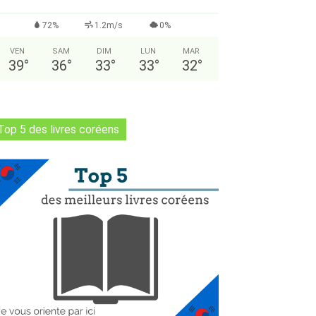
72%
1.2m/s
0%
VEN
SAM
DIM
LUN
MAR
39
°
36
°
33
°
33
°
32
°
Top 5 des livres coréens