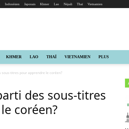
i
Indonésien
Japonais
Khmer
Lao
Népali
Thaï
Vietnamien
KHMER
LAO
THAÏ
VIETNAMIEN
PLUS
 sous-titres pour apprendre le coréen?
rti des sous-titres
le coréen?