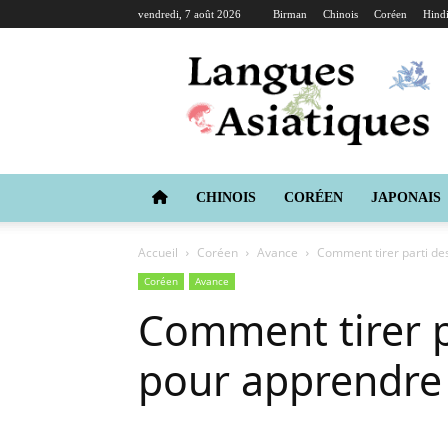
vendredi, 7 août 2026
Birman
Chinois
Coréen
Hind
Langues
Asiatiques
CHINOIS
CORÉEN
JAPONAIS
Accueil
Coréen
Avance
Comment tirer parti des
Coréen
Avance
Comment tirer pa
pour apprendre 