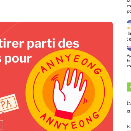
Mo
X
Pinterest
ReddIt
Naver
co
po
Ap
h
co
In
et
E-