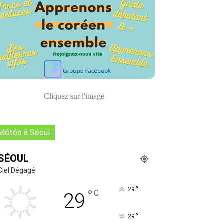
Cliquez sur l'image
Météo à Séoul
SÉOUL
Ciel Dégagé
°
29
°
C
29
°
29