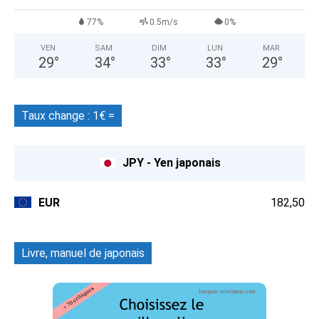
77%
0.5m/s
0%
VEN
SAM
DIM
LUN
MAR
29
°
34
°
33
°
33
°
29
°
Taux change : 1€ =
JPY - Yen japonais
EUR
182,50
Livre, manuel de japonais