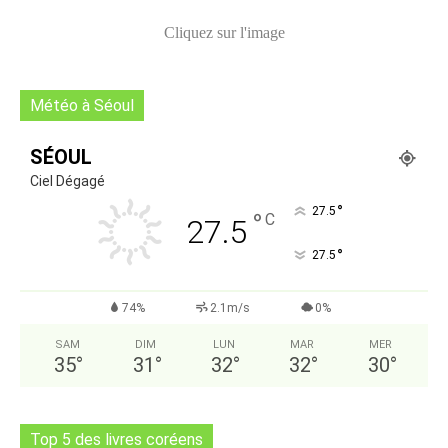
Cliquez sur l'image
Météo à Séoul
SÉOUL
Ciel Dégagé
°
27.5
°
C
27.5
°
27.5
74%
2.1m/s
0%
SAM
DIM
LUN
MAR
MER
35
°
31
°
32
°
32
°
30
°
Top 5 des livres coréens