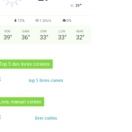
°
29
72%
1.2m/s
0%
VEN
SAM
DIM
LUN
MAR
39
°
36
°
33
°
33
°
32
°
Top 5 des livres coréens
Livre, manuel coréen