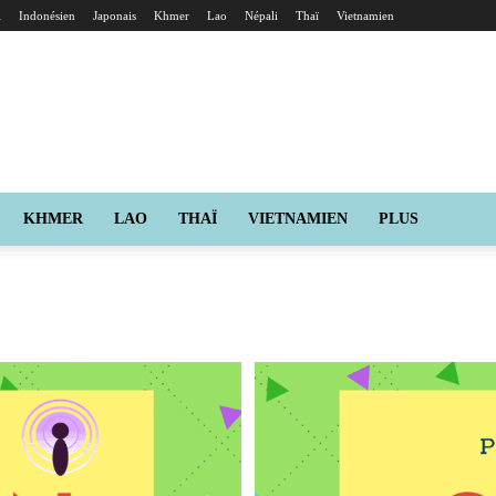
i
Indonésien
Japonais
Khmer
Lao
Népali
Thaï
Vietnamien
KHMER
LAO
THAÏ
VIETNAMIEN
PLUS