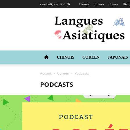
vendredi, 7 août 2026
Birman
Chinois
Coréen
Hind
Langues
Asiatiques
CHINOIS
CORÉEN
JAPONAIS
Accueil
Coréen
Podcasts
PODCASTS