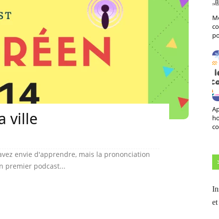
Mo
co
po
Ap
 ville
h
co
vez envie d'apprendre, mais la prononciation
un premier podcast...
In
et