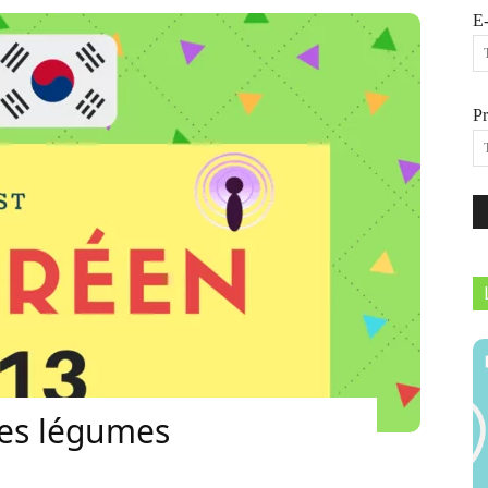
E-
P
les légumes