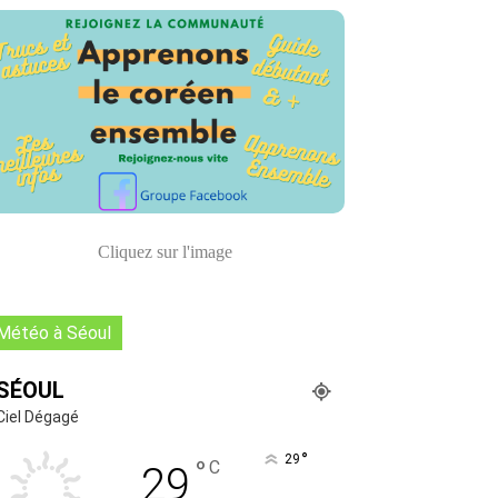
Cliquez sur l'image
Météo à Séoul
SÉOUL
Ciel Dégagé
°
29
°
C
29