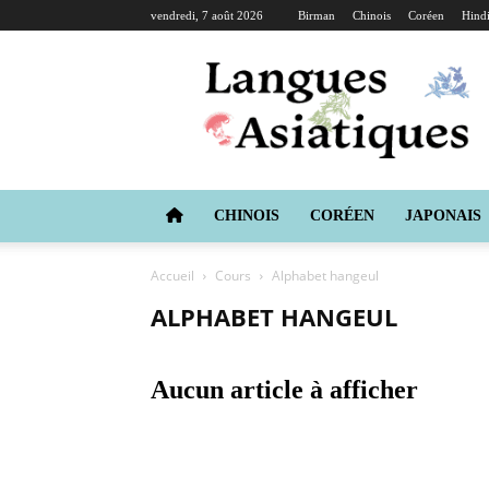
vendredi, 7 août 2026
Birman
Chinois
Coréen
Hind
Langues
Asiatiques
CHINOIS
CORÉEN
JAPONAIS
Accueil
Cours
Alphabet hangeul
ALPHABET HANGEUL
Aucun article à afficher