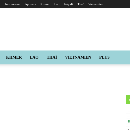
i
Indonésien
Japonais
Khmer
Lao
Népali
Thaï
Vietnamien
KHMER
LAO
THAÏ
VIETNAMIEN
PLUS