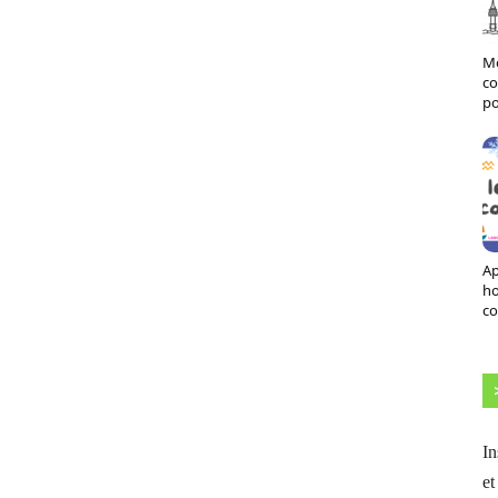
Mo
co
po
Ap
h
co
In
et