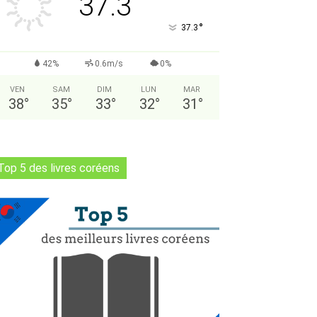
37.3
°
37.3
42%
0.6m/s
0%
VEN
SAM
DIM
LUN
MAR
38
°
35
°
33
°
32
°
31
°
Top 5 des livres coréens