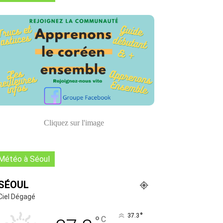
Cliquez sur l'image
Météo à Séoul
SÉOUL
Ciel Dégagé
°
37.3
°
C