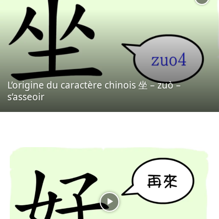
L’origine du caractère chinois 坐 – zuò –
s’asseoir