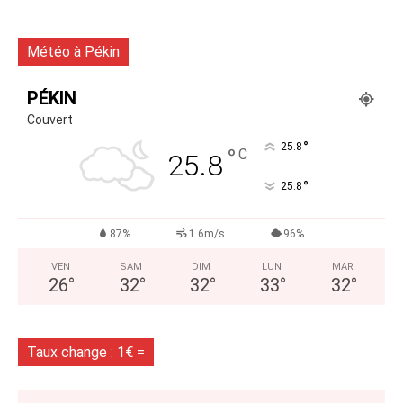
Météo à Pékin
PÉKIN
Couvert
°
25.8
°
C
25.8
°
25.8
87%
1.6m/s
96%
VEN
SAM
DIM
LUN
MAR
26
°
32
°
32
°
33
°
32
°
Taux change : 1€ =