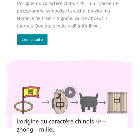
L'origine du caractère chinois 牛 - niú - vache Ce
pictogramme symbolise la vache. pinyin: niú
Nombre de trait: 4 Signifie: vache / boeuf /
taureau Quelques mots 牛奶 (niúnǎi) =...
Lire la suite
L’origine du caractère chinois 中 –
zhōng – milieu