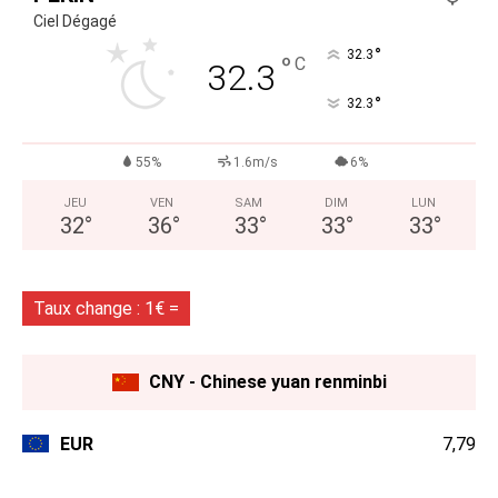
Ciel Dégagé
°
32.3
°
C
32.3
°
32.3
55%
1.6m/s
6%
JEU
VEN
SAM
DIM
LUN
32
°
36
°
33
°
33
°
33
°
Taux change : 1€ =
CNY - Chinese yuan renminbi
EUR
7,79