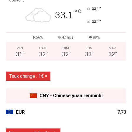
°
33.1
°
C
33.1
°
33.1
56%
4.1m/s
98%
VEN
SAM
DIM
LUN
MAR
31
°
32
°
32
°
33
°
32
°
Taux change : 1€ =
CNY - Chinese yuan renminbi
EUR
7,78