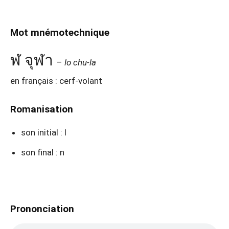
Mot mnémotechnique
ฬ จุฬา
–
lo chu-la
en français : cerf-volant
Romanisation
son initial : l
son final : n
Prononciation