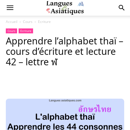
Accueil
Cours
Ecriture
Cours
Ecriture
Apprendre l’alphabet thaï –
cours d’écriture et lecture
42 – lettre ฬ
Copy URL
Facebook
X
Pi