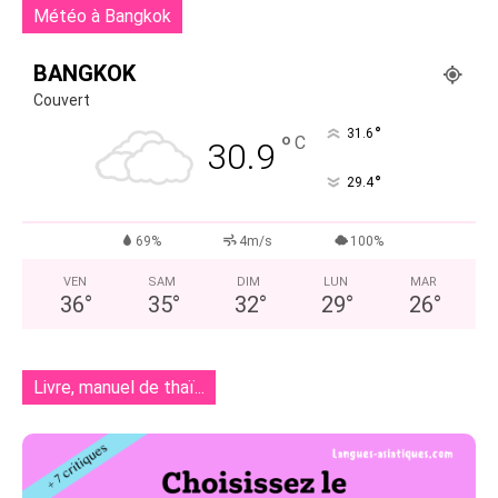
Météo à Bangkok
BANGKOK
Couvert
°
31.6
°
C
30.9
°
29.4
69%
4m/s
100%
VEN
SAM
DIM
LUN
MAR
36
°
35
°
32
°
29
°
26
°
Livre, manuel de thaï...