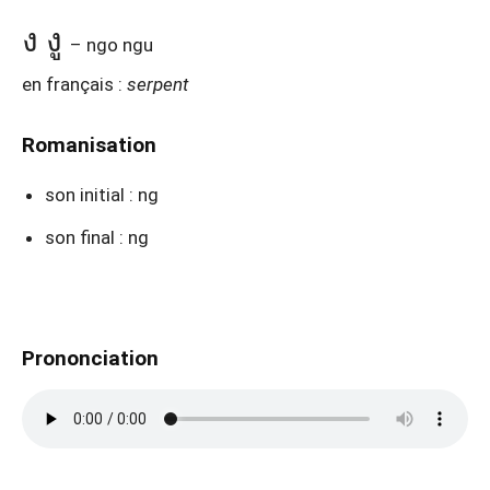
ง งู
– ngo ngu
en français :
serpent
Romanisation
son initial : ng
son final : ng
Prononciation