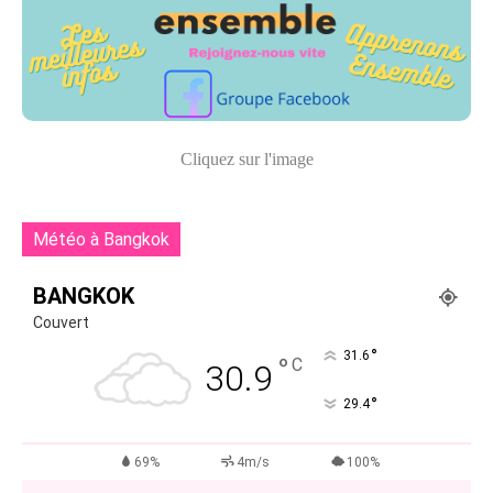
Cliquez sur l'image
Météo à Bangkok
BANGKOK
Couvert
°
31.6
°
C
30.9
°
29.4
69%
4m/s
100%