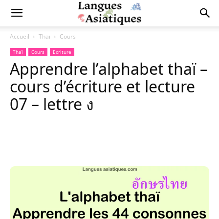
Accueil
Thaï
Cours
Thaï
Cours
Ecriture
Apprendre l’alphabet thaï –
cours d’écriture et lecture
07 – lettre ง
Copy URL
Facebook
X
Pi