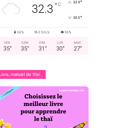
°
33.9
°
C
32.3
°
30.5
66%
0.5m/s
96%
VEN
SAM
DIM
LUN
MAR
35
°
35
°
31
°
30
°
27
°
Livre, manuel de thaï...