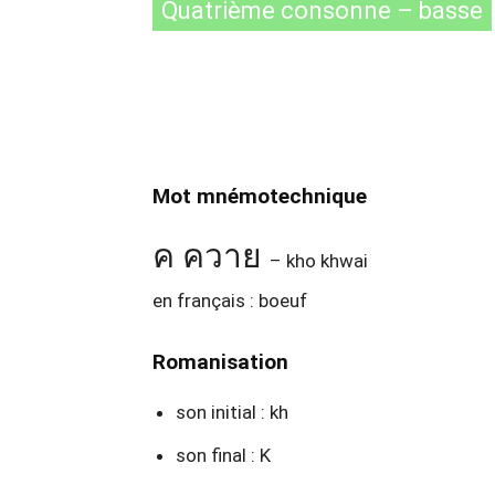
Quatrième consonne – basse
Mot mnémotechnique
ค ควาย
– kho khwai
en français : boeuf
Romanisation
son initial : kh
son final : K