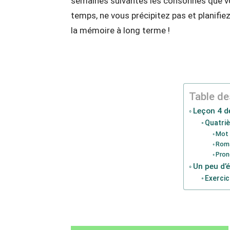
semaines suivantes les consonnes que vous
temps, ne vous précipitez pas et planifiez 
la mémoire à long terme !
Table de
Leçon 4 de
Quatri
Mot
Roma
Pron
Un peu d’é
Exercic