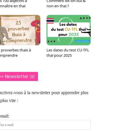
s 100 adjectifs à
Comment dit-on oui &
Tumblr
WhatsApp
Viber
LINE
nnaître en thaï
non en thaï ?
 proverbes thaïs à
Les dates du test CU-TFL
omprendre
thaï pour 2025
>> Newsletter ✉️
scrivez-vous à la newsletter pour apprendre plus
 plus vite :
mail: