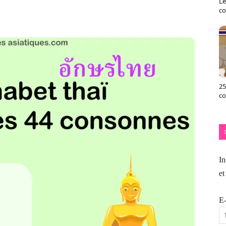
Le
X
Pinterest
ReddIt
Naver
co
25
c
In
et
E-