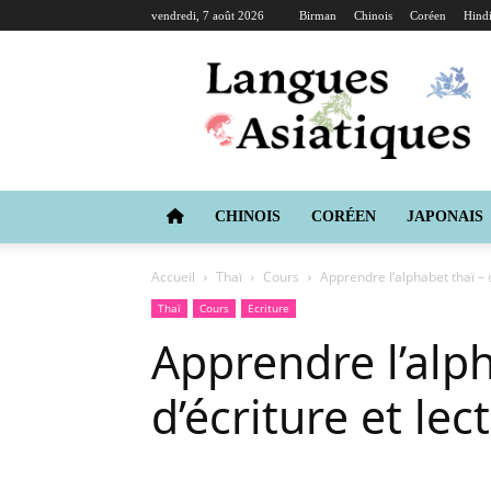
vendredi, 7 août 2026
Birman
Chinois
Coréen
Hind
Langues
Asiatiques
CHINOIS
CORÉEN
JAPONAIS
Accueil
Thaï
Cours
Apprendre l’alphabet thaï – c
Thaï
Cours
Ecriture
Apprendre l’alph
d’écriture et lec