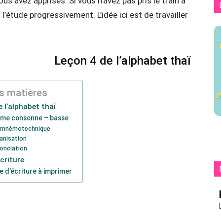
 avez apprises. Si vous n’avez pas pris le train à
l’étude progressivement. L’idée ici est de travailler
Leçon 4 de l’alphabet thaï
s matières
 l’alphabet thaï
ème consonne – basse
 mnémotechnique
nisation
onciation
criture
e d’écriture à imprimer