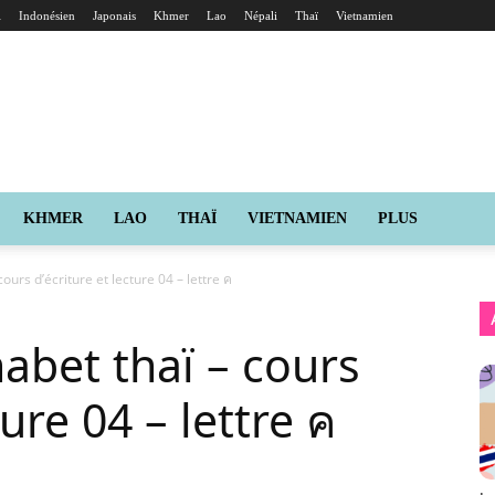
i
Indonésien
Japonais
Khmer
Lao
Népali
Thaï
Vietnamien
KHMER
LAO
THAÏ
VIETNAMIEN
PLUS
ours d’écriture et lecture 04 – lettre ค
abet thaï – cours
ture 04 – lettre ค