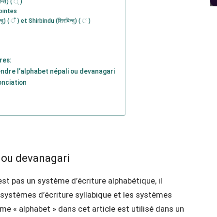
्त) ( ् )
ointes
दु) ( ँ ) et Shirbindu (शिरबिन्दु) ( ं )
res:
ndre l’alphabet népali ou devanagari
onciation
i ou devanagari
est pas un système d’écriture alphabétique, il
 systèmes d’écriture syllabique et les systèmes
me « alphabet » dans cet article est utilisé dans un