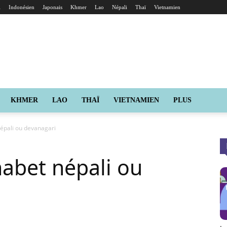
i
Indonésien
Japonais
Khmer
Lao
Népali
Thaï
Vietnamien
KHMER
LAO
THAÏ
VIETNAMIEN
PLUS
népali ou devanagari
habet népali ou