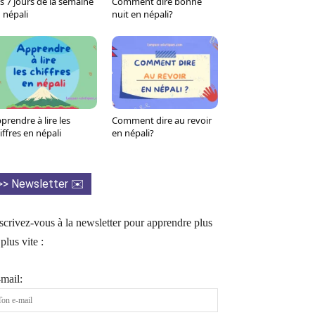
s 7 jours de la semaine
Comment dire bonne
Tumblr
WhatsApp
Viber
LINE
 népali
nuit en népali?
prendre à lire les
Comment dire au revoir
iffres en népali
en népali?
>> Newsletter ✉️
scrivez-vous à la newsletter pour apprendre plus
 plus vite :
mail: