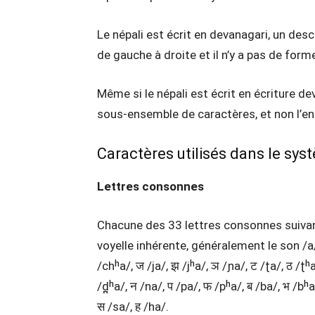
Le népali est écrit en devanagari, un des
de gauche à droite et il n’y a pas de for
Même si le népali est écrit en écriture dev
sous-ensemble de caractères, et non l’en
Caractères utilisés dans le syst
Lettres consonnes
Chacune des 33 lettres consonnes suivan
voyelle inhérente, généralement le son /a/:
/chʰa/, ज /ja/, झ /jʰa/, ञ /ɲa/, ट /ʈa/, ठ /ʈʰa/
/d̪ʰa/, न /na/, प /pa/, फ /pʰa/, ब /ba/, भ /bʰa
स /sa/, ह /ha/.