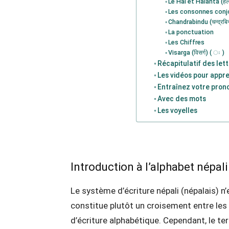
Le Hal et Halanta (हलन
Les consonnes conj
Chandrabindu (चन्द्रबिन्
La ponctuation
Les Chiffres
Visarga (विसर्ग) ( ः )
Récapitulatif des lett
Les vidéos pour appre
Entraînez votre pron
Avec des mots
Les voyelles
Introduction à l’alphabet népal
Le système d’écriture népali (népalais) n’
constitue plutôt un croisement entre les
d’écriture alphabétique. Cependant, le ter