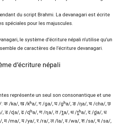
cendant du script Brahmi. La devanagari est écrite
mes spéciales pour les majuscules.
anagari, le système d’écriture népali n’utilise qu’un
semble de caractères de l’écriture devanagari.
ème d’écriture népali
tes représente un seul son consonantique et une
 क /ka/, ख /kʰa/, ग /ga/, घ /gʰa/, ङ /ŋa/, च /cha/, छ
, ड /ɖa/, ढ /ɖʰa/, ण /ɳa/, त /t̪a/, थ /t̪ʰa/, द /d̪a/, ध
/, म /ma/, य /ya/, र /ra/, ल /la/, व /wa/, श /sa/, ष /sa/,