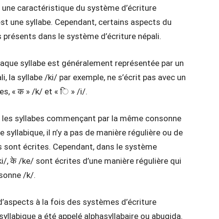
 une caractéristique du système d’écriture
est une syllabe. Cependant, certains aspects du
 présents dans le système d’écriture népali.
haque syllabe est généralement représentée par un
, la syllabe /ki/ par exemple, ne s’écrit pas avec un
, « क » /k/ et « ि » /i/.
nt les syllabes commençant par la même consonne
 syllabique, il n’y a pas de manière régulière ou de
es sont écrites. Cependant, dans le système
/ki/, के /ke/ sont écrites d’une manière régulière qui
sonne /k/.
’aspects à la fois des systèmes d’écriture
yllabique a été appelé alphasyllabaire ou abugida.