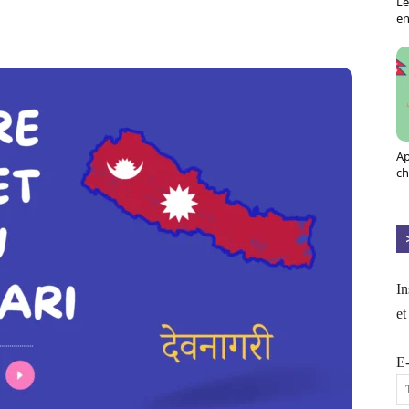
Le
X
Pinterest
ReddIt
Naver
en
Ap
ch
In
et
E-