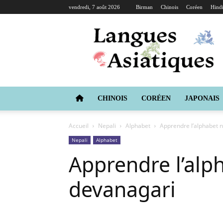
vendredi, 7 août 2026
Birman
Chinois
Coréen
Hind
Langues
Asiatiques
CHINOIS
CORÉEN
JAPONAIS
Accueil
Nepali
Alphabet
Apprendre l’alphabet 
Nepali
Alphabet
Apprendre l’alp
devanagari