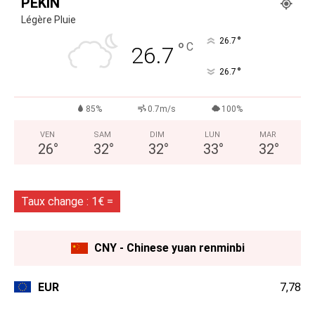
PÉKIN
Légère Pluie
°
26.7
°
C
26.7
°
26.7
85%
0.7m/s
100%
VEN
SAM
DIM
LUN
MAR
26
°
32
°
32
°
33
°
32
°
Taux change : 1€ =
CNY - Chinese yuan renminbi
EUR
7,78