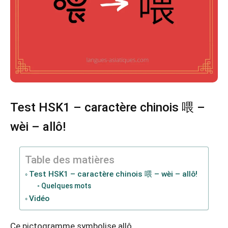
Test HSK1 – caractère chinois 喂 –
wèi – allô!
Table des matières
Test HSK1 – caractère chinois 喂 – wèi – allô!
Quelques mots
Vidéo
Ce pictogramme symbolise allô