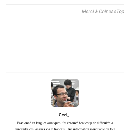
Merci à ChineseTop
Copy URL
Facebook
X
Pi
Ced。
Passionné en langues asiatiques, j'ai éprouvé beaucoup de difficultés à
apprendre ces langues via le français. Une information manquante ou tout