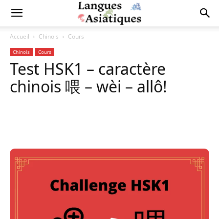
Accueil
Chinois
Cours
Chinois
Cours
Test HSK1 – caractère
chinois 喂 – wèi – allô!
Copy URL
Facebook
X
Pi