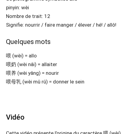
pinyin: wèi
Nombre de trait: 12
Signifie: nourrir / faire manger / élever / hé! / allô!
Quelques mots
喂 (wèi) = allo
喂奶 (wèi nǎi) = allaiter
喂养 (wèi yǎng) = nourir
喂母乳 (wèi mǔ rǔ) = donner le sein
Vidéo
Cette vidéo présente l’origine du caractère 喂 (wèi),