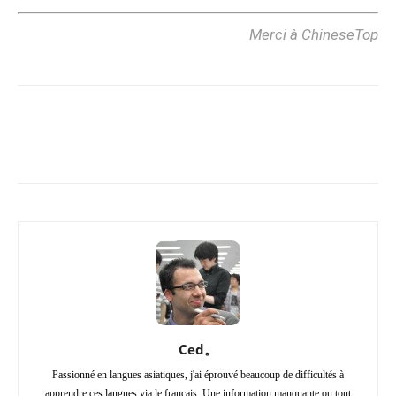
Merci à ChineseTop
Copy URL
Facebook
X
Pi
Ced。
Passionné en langues asiatiques, j'ai éprouvé beaucoup de difficultés à
apprendre ces langues via le français. Une information manquante ou tout