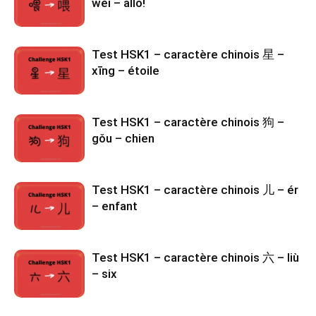
wèi – allô!
Test HSK1 – caractère chinois 星 –
xīng – étoile
Test HSK1 – caractère chinois 狗 –
gǒu – chien
Test HSK1 – caractère chinois 儿 – ér
– enfant
Test HSK1 – caractère chinois 六 – liù
– six