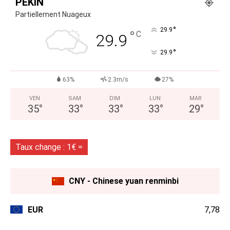
PÉKIN
Partiellement Nuageux
°
29.9
°
C
29.9
°
29.9
63%
2.3m/s
27%
VEN
SAM
DIM
LUN
MAR
35
°
33
°
33
°
33
°
29
°
Taux change : 1€ =
CNY - Chinese yuan renminbi
EUR
7,78