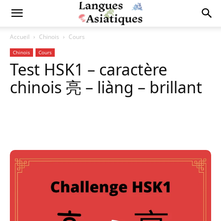
Accueil
Chinois
Cours
Chinois
Cours
Test HSK1 – caractère
chinois 亮 – liàng – brillant
Copy URL
Facebook
X
Pi