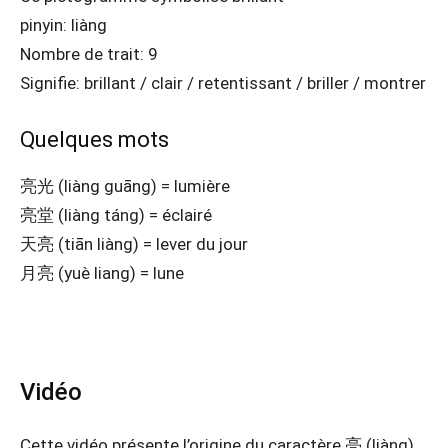
pinyin: liàng
Nombre de trait: 9
Signifie: brillant / clair / retentissant / briller / montrer
Quelques mots
亮光 (liàng guāng) = lumière
亮堂 (liàng táng) = éclairé
天亮 (tiān liàng) = lever du jour
月亮 (yuè liang) = lune
Vidéo
Cette vidéo présente l’origine du caractère 亮 (liàng),