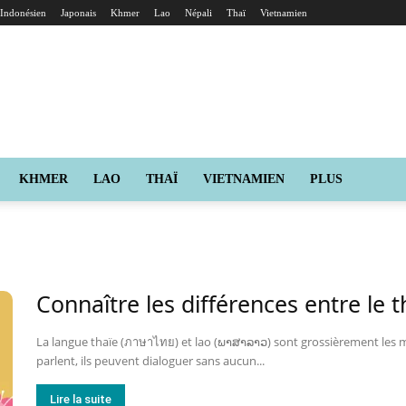
Indonésien
Japonais
Khmer
Lao
Népali
Thaï
Vietnamien
KHMER
LAO
THAÏ
VIETNAMIEN
PLUS
Connaître les différences entre le th
La langue thaïe (ภาษาไทย) et lao (ພາສາລາວ) sont grossièrement les m
parlent, ils peuvent dialoguer sans aucun...
Lire la suite