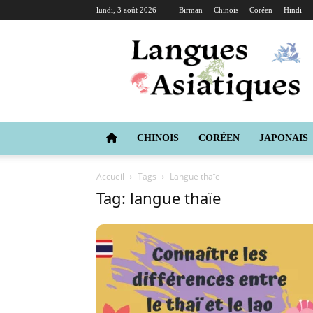
lundi, 3 août 2026
Birman
Chinois
Coréen
Hindi
Langues
Asiatiques
CHINOIS
CORÉEN
JAPONAIS
Accueil
Tags
Langue thaïe
Tag: langue thaïe