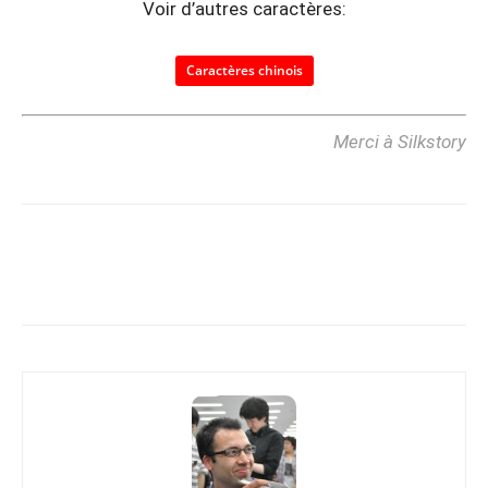
Voir d’autres caractères:
Caractères chinois
Merci à Silkstory
Copy URL
Facebook
X
Pi