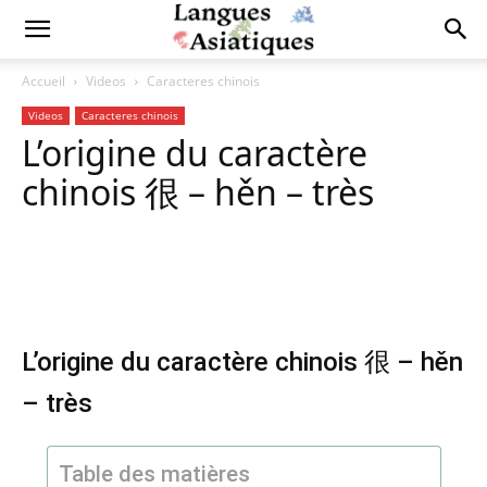
Accueil
Videos
Caracteres chinois
Videos
Caracteres chinois
L’origine du caractère
chinois 很 – hěn – très
Copy URL
Facebook
X
Pi
L’origine du caractère chinois 很 – hěn
– très
Table des matières