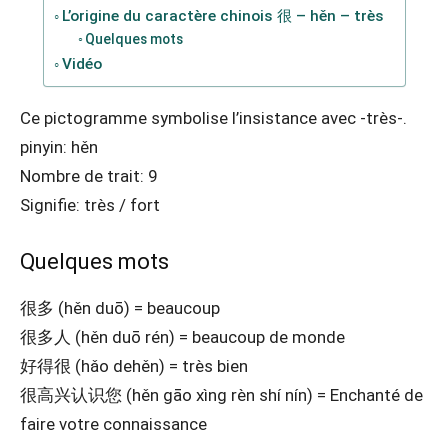
L’origine du caractère chinois 很 – hěn – très
Quelques mots
Vidéo
Ce pictogramme symbolise l’insistance avec -très-.
pinyin: hěn
Nombre de trait: 9
Signifie: très / fort
Quelques mots
很多 (hěn duō) = beaucoup
很多人 (hěn duō rén) = beaucoup de monde
好得很 (hǎo dehěn) = très bien
很高兴认识您 (hěn gāo xìng rèn shí nín) = Enchanté de
faire votre connaissance