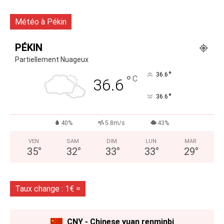
Météo à Pékin
PÉKIN
Partiellement Nuageux
°
36.6
°
C
36.6
°
36.6
40%
5.8m/s
43%
VEN
SAM
DIM
LUN
MAR
35
°
32
°
33
°
33
°
29
°
Taux change : 1€ =
CNY - Chinese yuan renminbi