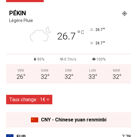
PÉKIN
Légère Pluie
°
26.7
°
C
26.7
°
26.7
85%
0.7m/s
100%
VEN
SAM
DIM
LUN
MAR
26
°
32
°
32
°
33
°
32
°
Taux change : 1€ =
CNY - Chinese yuan renminbi
EUR
7,78