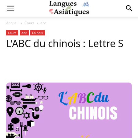
Accueil
Cours
abc
Cours
abc
Chinois
L'ABC du chinois : Lettre S
Copy URL
Facebook
X
Pi