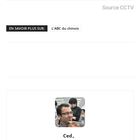
Source CCTV
EN SAVOIR PLUS SUR:
L'ABC du chinois
Copy URL
Facebook
X
Pi
Ced。