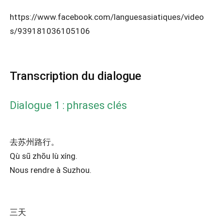
https://www.facebook.com/languesasiatiques/video
s/939181036105106
Transcription du dialogue
Dialogue 1 : phrases clés
去苏州路行。
Qù sū zhōu lù xíng.
Nous rendre à Suzhou.
三天