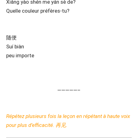
Xiǎng yào shén me yán sè de?
Quelle couleur préfères-tu?
随便
Suí biàn
peu importe
—————–
Répétez plusieurs fois la leçon en répétant à haute voix
pour plus d’efficacité. 再见.