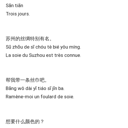
Sān tiān
Trois jours.
苏州的丝绸特别有名。
Sū zhōu de sī chóu tè bié yǒu míng.
La soie du Suzhou est très connue.
帮我带一条丝巾吧。
Bāng wǒ dài yī tiáo sī jīn ba.
Ramène-moi un foulard de soie.
想要什么颜色的？