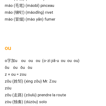
máo (毛笔) (máobǐ) pinceau
mǎo (铆钉) (mǎodīng) rivet
mào (冒烟) (mào yān) fumer
ou
o字加u ou ou ou (o-zì jiā-u ou ou ou)
ōu óu ŏu òu
z + ou = zou
zōu (姓邹) (xìng zōu) Mr. Zou
zóu
zŏu (走路) (zǒulù) prendre la route
zòu (独奏) (dúzòu) solo