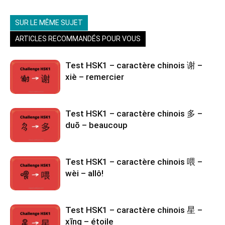
SUR LE MÊME SUJET
ARTICLES RECOMMANDÉS POUR VOUS
Test HSK1 – caractère chinois 谢 –
xiè – remercier
Test HSK1 – caractère chinois 多 –
duō – beaucoup
Test HSK1 – caractère chinois 喂 –
wèi – allô!
Test HSK1 – caractère chinois 星 –
xīng – étoile