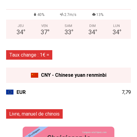
40%
2.7m/s
13%
JEU
VEN
SAM
DIM
LUN
34
°
37
°
33
°
34
°
34
°
Taux change : 1€ =
CNY - Chinese yuan renminbi
EUR
7,79
Livre, manuel de chinois