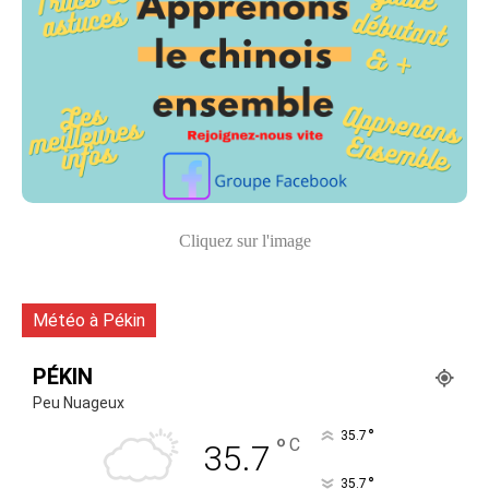
Cliquez sur l'image
Météo à Pékin
PÉKIN
Peu Nuageux
°
35.7
°
C
35.7
°
35.7