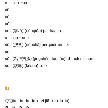
c + ou = cou
cōu
cóu
cŏu
còu (凑巧) (còuqiǎo) par hasard
s + ou = sou
sōu (搜查) (sōuchá) perquisitionner
sóu
sŏu (精神抖擞) (jīngshén dǒusǒu) stimuler l’esprit
sòu (咳嗽) (késou) toux
iu
i字加u iu iu iu (i-zì jiā-u iu iu iu)
iū iú iŭ iù