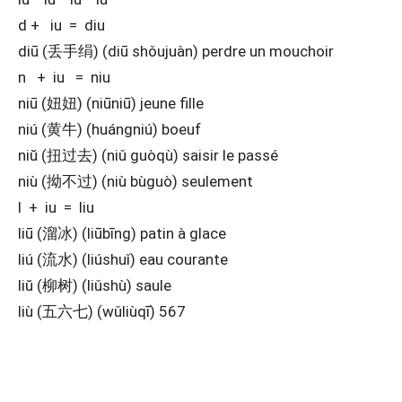
d + iu = diu
diū (丢手绢) (diū shǒujuàn) perdre un mouchoir
n + iu = niu
niū (妞妞) (niūniū) jeune fille
niú (黄牛) (huángniú) boeuf
niŭ (扭过去) (niǔ guòqù) saisir le passé
niù (拗不过) (niù bùguò) seulement
l + iu = liu
liū (溜冰) (liūbīng) patin à glace
liú (流水) (liúshuǐ) eau courante
liŭ (柳树) (liǔshù) saule
liù (五六七) (wǔliùqī) 567