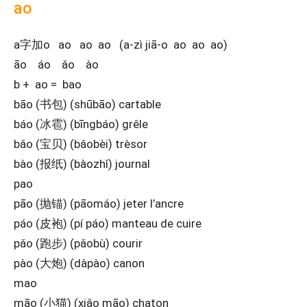
ao
a字加o ao ao ao (a-zì jiā-o ao ao ao)
āo áo ǎo ào
b + ao = bao
bāo (书包) (shūbāo) cartable
báo (冰雹) (bīngbáo) grêle
bǎo (宝贝) (bǎobèi) trèsor
bào (报纸) (bàozhǐ) journal
pao
pāo (抛锚) (pāomáo) jeter l’ancre
páo (皮袍) (pí páo) manteau de cuire
pǎo (跑步) (pǎobù) courir
pào (大炮) (dàpào) canon
mao
māo (小猫) (xiǎo māo) chaton