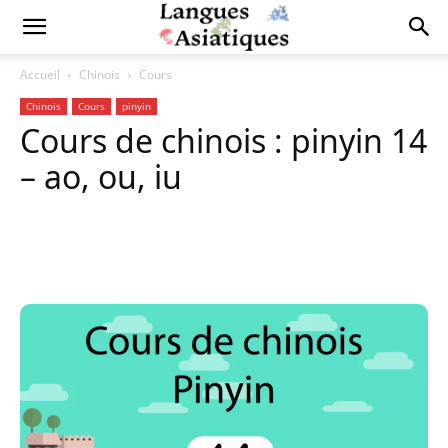
Accueil
Chinois
Cours
Chinois
Cours
pinyin
Cours de chinois : pinyin 14
– ao, ou, iu
Copy URL
Facebook
X
Pi