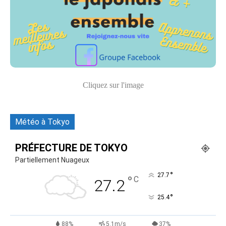
Cliquez sur l'image
Météo à Tokyo
PRÉFECTURE DE TOKYO
Partiellement Nuageux
°
27.7
°
C
27.2
°
25.4
88%
5.1m/s
37%