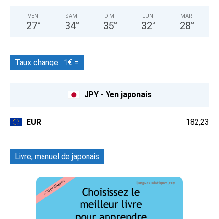
VEN
SAM
DIM
LUN
MAR
27
°
34
°
35
°
32
°
28
°
Taux change : 1€ =
JPY - Yen japonais
EUR
182,23
Livre, manuel de japonais