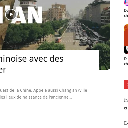
Da
ch
chinoise avec des
Da
ch
er
ouest de la Chine. Appelé aussi Chang'an (ville
 des lieux de naissance de l'ancienne...
In
et
E-