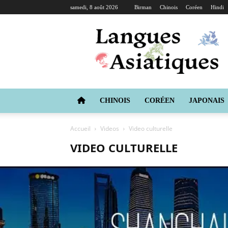
samedi, 8 août 2026
Birman
Chinois
Coréen
Hindi
Langues
Asiatiques
CHINOIS
CORÉEN
JAPONAIS
Accueil
Videos
Video culturelle
VIDEO CULTURELLE