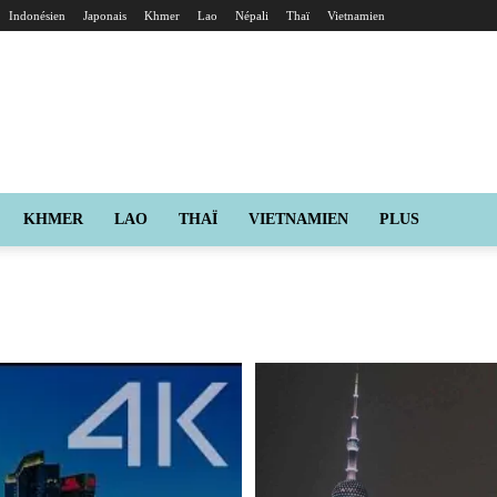
Indonésien
Japonais
Khmer
Lao
Népali
Thaï
Vietnamien
KHMER
LAO
THAÏ
VIETNAMIEN
PLUS