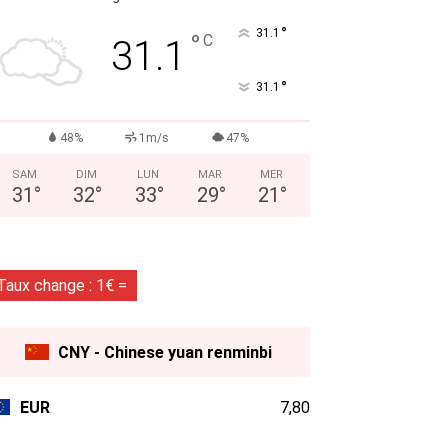
°
31.1
°
C
31.1
°
31.1
48%
1m/s
47%
SAM
DIM
LUN
MAR
MER
31
°
32
°
33
°
29
°
21
°
Taux change : 1€ =
CNY - Chinese yuan renminbi
EUR
7,80