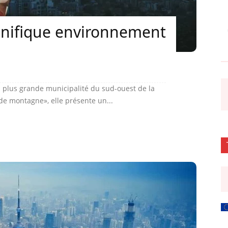
nifique environnement
 plus grande municipalité du sud-ouest de la
de montagne», elle présente un...