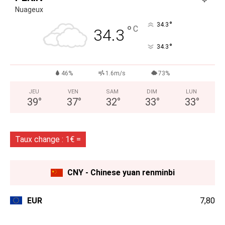
Nuageux
°
34.3
°
C
34.3
°
34.3
46%
1.6m/s
73%
JEU
VEN
SAM
DIM
LUN
39
°
37
°
32
°
33
°
33
°
Taux change : 1€ =
CNY - Chinese yuan renminbi
EUR
7,80