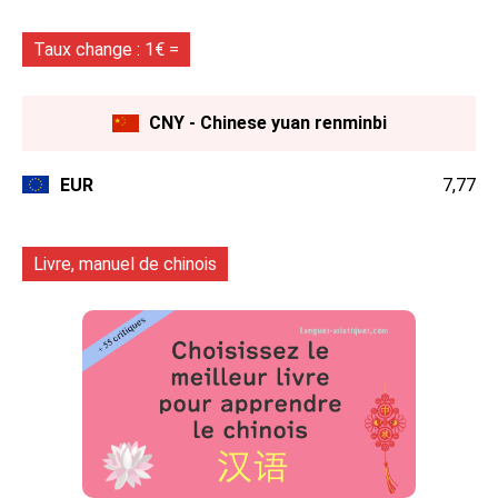
Taux change : 1€ =
CNY - Chinese yuan renminbi
EUR
7,77
Livre, manuel de chinois