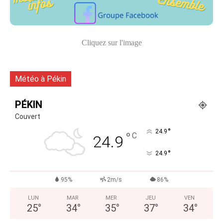
Cliquez sur l'image
Météo à Pékin
PÉKIN
Couvert
°
24.9
°
C
24.9
°
24.9
95%
2m/s
86%
LUN
MAR
MER
JEU
VEN
25
°
34
°
35
°
37
°
34
°