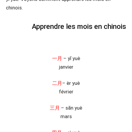
chinois.
Apprendre les mois en chinois
一月
– yī yuè
janvier
二月
– èr yuè
février
三月
– sān yuè
mars