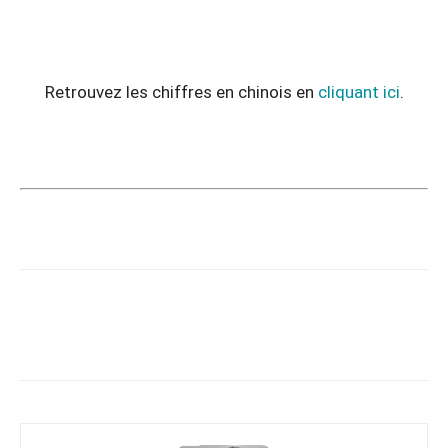
Retrouvez les chiffres en chinois en
cliquant ici
.
Copy URL
Facebook
X
Pi