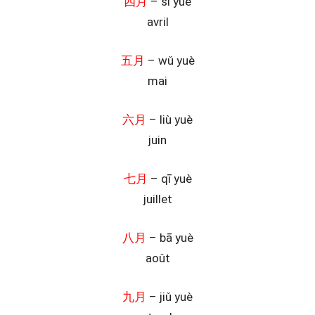
四月
– sì yuè
avril
五月
– wǔ yuè
mai
六月
– liù yuè
juin
七月
– qī yuè
juillet
八月
– bā yuè
août
九月
– jiǔ yuè