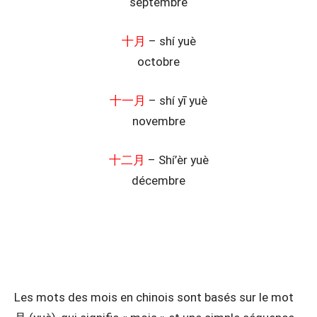
septembre
十月
– shí yuè
octobre
十一月
– shí yī yuè
novembre
十二月
– Shí’èr yuè
décembre
Les mots des mois en chinois sont basés sur le mot