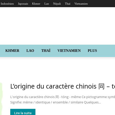
Indonésien
Japonais
Khmer
Lao
Népali
Thaï
Vietnamien
KHMER
LAO
THAÏ
VIETNAMIEN
PLUS
L’origine du caractère chinois 同 –
L'origine du caractère chinois 同 - tóng - même Ce pictogramme symbo
Signifie: même / identique / ensemble / similaire Quelques...
Lire la suite