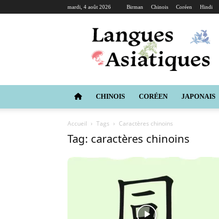
mardi, 4 août 2026
Birman
Chinois
Coréen
Hindi
Langues
Asiatiques
CHINOIS
CORÉEN
JAPONAIS
Accueil
Tags
Caractères chinoins
Tag: caractères chinoins