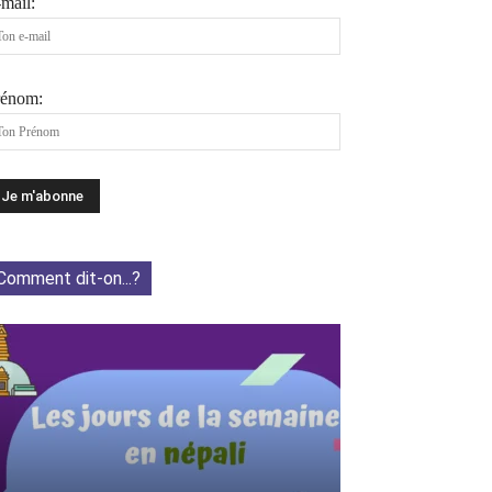
mail:
rénom:
Comment dit-on...?