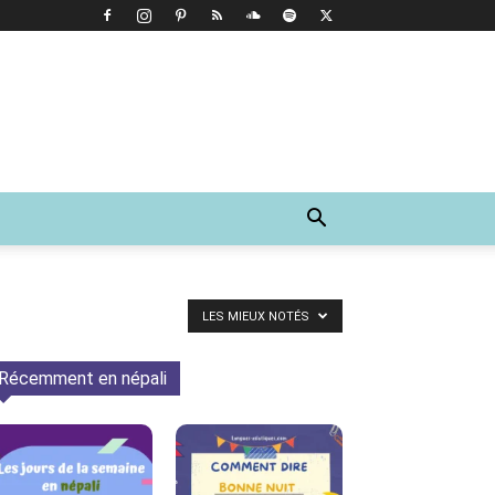
LES MIEUX NOTÉS
Récemment en népali