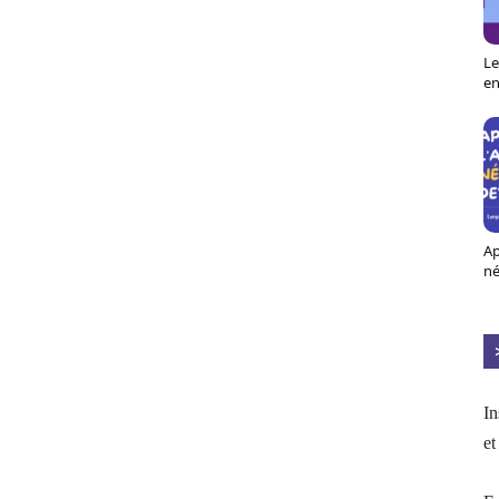
Le
en
Ap
né
In
et