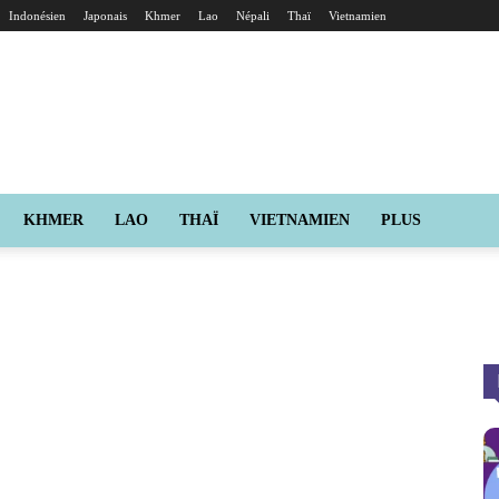
Indonésien
Japonais
Khmer
Lao
Népali
Thaï
Vietnamien
KHMER
LAO
THAÏ
VIETNAMIEN
PLUS