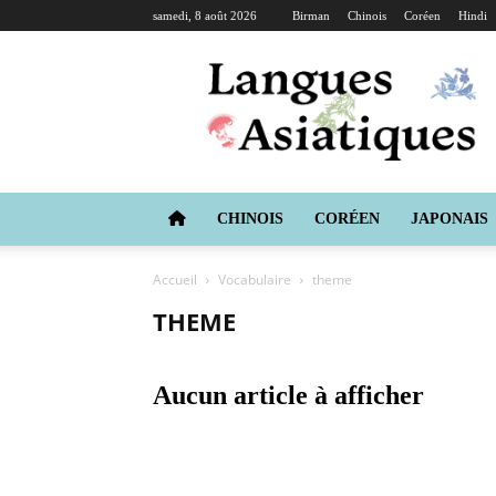
samedi, 8 août 2026
Birman
Chinois
Coréen
Hindi
Langues
Asiatiques
CHINOIS
CORÉEN
JAPONAIS
Accueil
Vocabulaire
theme
THEME
Aucun article à afficher