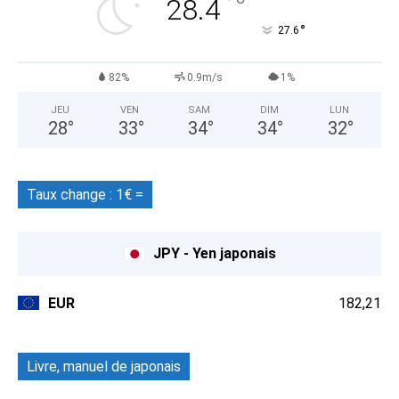
°
28.4
°
27.6
82%
0.9m/s
1%
JEU
VEN
SAM
DIM
LUN
28
°
33
°
34
°
34
°
32
°
Taux change : 1€ =
JPY - Yen japonais
EUR
182,21
Livre, manuel de japonais