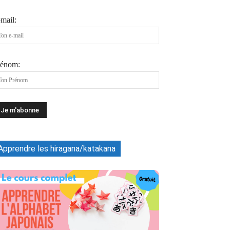
mail:
rénom:
Apprendre les hiragana/katakana