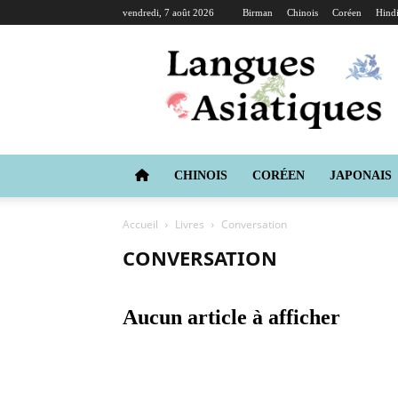
vendredi, 7 août 2026
Birman
Chinois
Coréen
Hind
Langues
Asiatiques
CHINOIS
CORÉEN
JAPONAIS
Accueil
Livres
Conversation
CONVERSATION
Aucun article à afficher