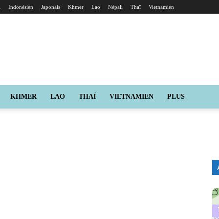
i
Indonésien
Japonais
Khmer
Lao
Népali
Thaï
Vietnamien
KHMER
LAO
THAÏ
VIETNAMIEN
PLUS