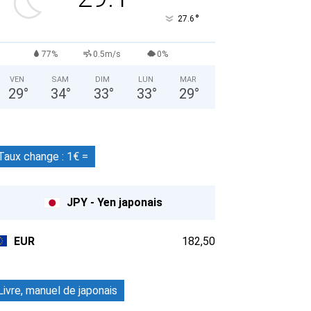
°
27.6
77%
0.5m/s
0%
VEN
SAM
DIM
LUN
MAR
29
°
34
°
33
°
33
°
29
°
Taux change : 1€ =
JPY - Yen japonais
EUR
182,50
Livre, manuel de japonais