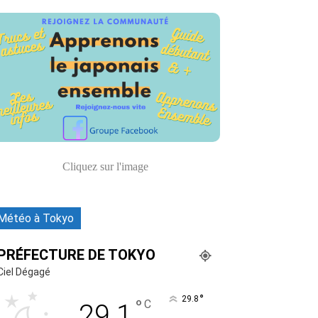
Cliquez sur l'image
Météo à Tokyo
PRÉFECTURE DE TOKYO
Ciel Dégagé
°
29.8
°
C
29.1