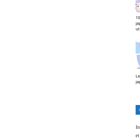
10
ja
ut
Le
ja
In
et