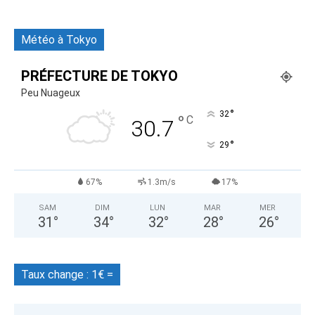
Météo à Tokyo
PRÉFECTURE DE TOKYO
Peu Nuageux
°
32
°
C
30.7
°
29
67%
1.3m/s
17%
SAM
DIM
LUN
MAR
MER
31
°
34
°
32
°
28
°
26
°
Taux change : 1€ =