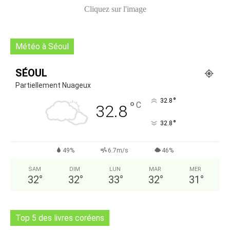
Cliquez sur l'image
Météo à Séoul
SÉOUL
Partiellement Nuageux
°
32.8
°
C
32.8
°
32.8
49%
6.7m/s
46%
SAM
DIM
LUN
MAR
MER
32
°
32
°
33
°
32
°
31
°
Top 5 des livres coréens