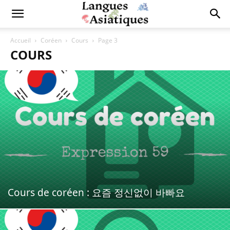
Accueil
Coréen
Cours
Page 3
COURS
Cours de coréen : 요즘 정신없이 바빠요