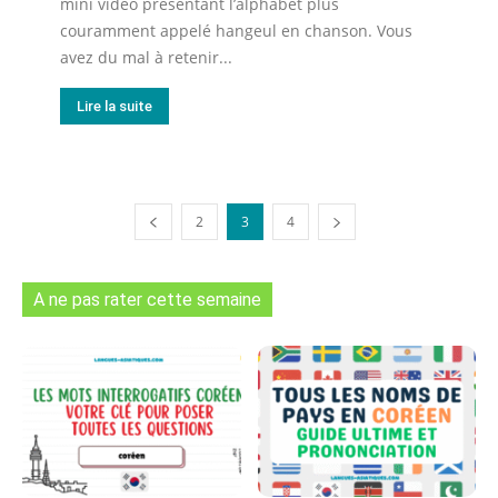
mini vidéo présentant l’alphabet plus
couramment appelé hangeul en chanson. Vous
avez du mal à retenir...
Lire la suite
2
3
4
A ne pas rater cette semaine