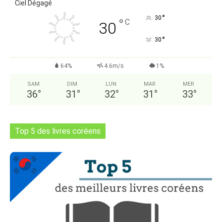
Ciel Dégagé
°
30
°
C
30
°
30
64%
4.6m/s
1%
SAM
DIM
LUN
MAR
MER
36
°
31
°
32
°
31
°
33
°
Top 5 des livres coréens